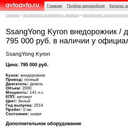
Навигация
Родительские
Главная
Подбор автомобиля
Каталог 
страницы
AvtoAvto.ru
Главная
Автомобили SsangYong у дилеров
Автомобили SsangYong Kyr
SsangYong Kyron внедорожник / диз
795 000 руб. в наличии у официа
SsangYong Kyron
Цена: 795 000 руб.
Кузов:
внедорожник
Привод:
полный
Двигатель:
дизель
Объем:
2000
Мощность:
141 л.с.
КПП:
автомат
Цвет:
белый
Год выпуска:
2014
Пробег:
0 км.
Состояние:
новая
Дополнительное оборудование