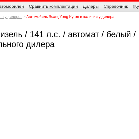
автомобилей
Сравнить комплектации
Дилеры
Справочник
Жу
on у дилеров
Автомобиль SsangYong Kyron в наличии у дилера
ель / 141 л.с. / автомат / белый / 
льного дилера