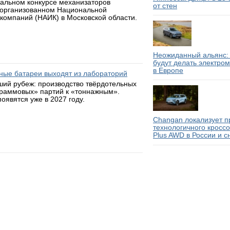
нальном конкурсе механизаторов
от стен
 организованном Национальной
компаний (НАИК) в Московской области.
Неожиданный альянс: 
будут делать электро
в Европе
ьные батареи выходят из лабораторий
ий рубеж: производство твёрдотельных
граммовых» партий к «тоннажным».
оявятся уже в 2027 году.
Changan локализует п
технологичного кросс
Plus AWD в России и с