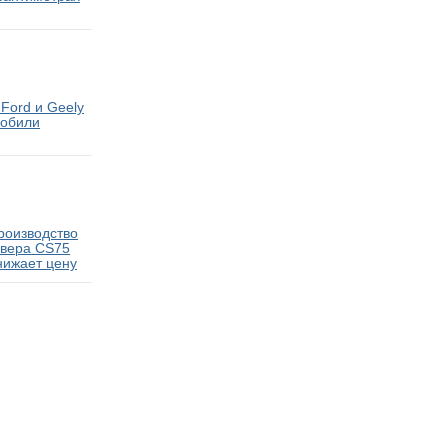
Ford и Geely
мобили
роизводство
овера CS75
нижает цену