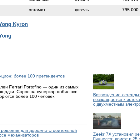
автомат
дизель
795 000
Yong Kyron
Yong
аукцион: более 100 претендентов
н Ferrari Portofino — один из самых
ощадки. Спрос на суперкар побил все
Возрождение легенды:
борются более 100 человек.
возвращается к исток
с двухместным электр
 решения для дорожно-строительной
Zeekr 7X установил р
рсе механизаторов
Гиннесса: дрифт в 25