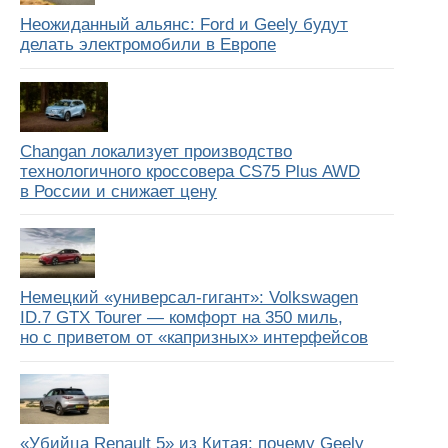
Неожиданный альянс: Ford и Geely будут
делать электромобили в Европе
Changan локализует производство
технологичного кроссовера CS75 Plus AWD
в России и снижает цену
Немецкий «универсал-гигант»: Volkswagen
ID.7 GTX Tourer — комфорт на 350 миль,
но с приветом от «капризных» интерфейсов
«Убийца Renault 5» из Китая: почему Geely