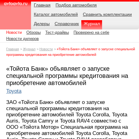
Навигация
Подразделы
Родительские
Дата:
Главная
Подбор автомобиля
страницы
Каталог автомобилей
Сравнить комплектации
AvtoAvto.ru
Дилеры
Справочник
Журнал
Новости
Обзоры
Тест-драйвы
Проверено на себе
Новости дилеров
Главная
Журнал
Новости
«Тойота Банк» объявляет о запуске специальной
программы кредитования на приобретение автомобилей
«Тойота Банк» объявляет о запуске
специальной программы кредитования на
приобретение автомобилей
Toyota
ЗАО «Тойота Банк» объявляет о запуске
специальной программы кредитования на
приобретение автомобилей Toyota Corolla, Toyota
Auris, Toyota Camry и Toyota RAV4 совместно с
ООО «Тойота Мотор» Специальная программа на
приобретение автомобилей Toyota Corolla, Toyota