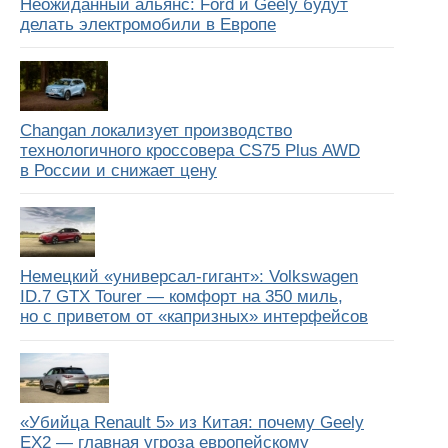
Неожиданный альянс: Ford и Geely будут
делать электромобили в Европе
Changan локализует производство
технологичного кроссовера CS75 Plus AWD
в России и снижает цену
Немецкий «универсал-гигант»: Volkswagen
ID.7 GTX Tourer — комфорт на 350 миль,
но с приветом от «капризных» интерфейсов
«Убийца Renault 5» из Китая: почему Geely
EX2 — главная угроза европейскому