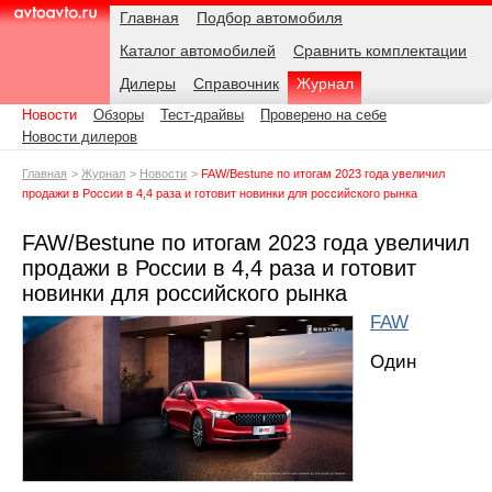
Навигация
Подразделы
Родительские
Дата:
Главная
Подбор автомобиля
страницы
Каталог автомобилей
Сравнить комплектации
AvtoAvto.ru
Дилеры
Справочник
Журнал
Новости
Обзоры
Тест-драйвы
Проверено на себе
Новости дилеров
Главная
Журнал
Новости
FAW/Bestune по итогам 2023 года увеличил
продажи в России в 4,4 раза и готовит новинки для российского рынка
FAW/Bestune по итогам 2023 года увеличил
продажи в России в 4,4 раза и готовит
новинки для российского рынка
FAW
Один