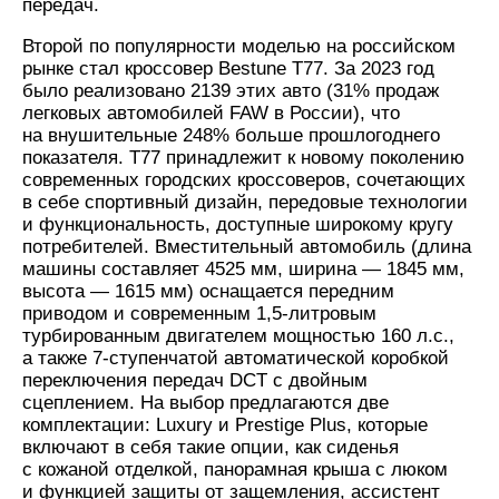
передач.
Второй по популярности моделью на российском
рынке стал кроссовер Bestune T77. За 2023 год
было реализовано 2139 этих авто (31% продаж
легковых автомобилей FAW в России), что
на внушительные 248% больше прошлогоднего
показателя. T77 принадлежит к новому поколению
современных городских кроссоверов, сочетающих
в себе спортивный дизайн, передовые технологии
и функциональность, доступные широкому кругу
потребителей. Вместительный автомобиль (длина
машины составляет 4525 мм, ширина — 1845 мм,
высота — 1615 мм) оснащается передним
приводом и современным 1,5-литровым
турбированным двигателем мощностью 160 л.с.,
а также 7-ступенчатой автоматической коробкой
переключения передач DCT с двойным
сцеплением. На выбор предлагаются две
комплектации: Luxury и Prestige Plus, которые
включают в себя такие опции, как сиденья
с кожаной отделкой, панорамная крыша с люком
и функцией защиты от защемления, ассистент