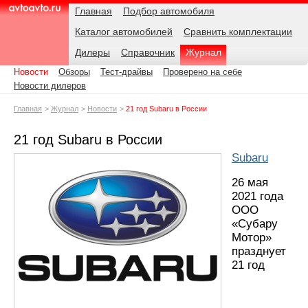
Навигация
Подразделы
Родительские
Дата:
Главная
Подбор автомобиля
страницы
Каталог автомобилей
Сравнить комплектации
AvtoAvto.ru
Дилеры
Справочник
Журнал
Новости
Обзоры
Тест-драйвы
Проверено на себе
Новости дилеров
Главная
Журнал
Новости
21 год Subaru в России
21 год Subaru в России
Subaru
26 мая
2021 года
ООО
«Субару
Мотор»
празднует
21 год