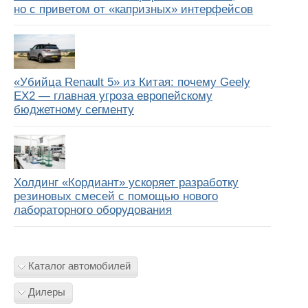
но с приветом от «капризных» интерфейсов
«Убийца Renault 5» из Китая: почему Geely
EX2 — главная угроза европейскому
бюджетному сегменту
Холдинг «Кордиант» ускоряет разработку
резиновых смесей с помощью нового
лабораторного оборудования
Каталог автомобилей
Дилеры