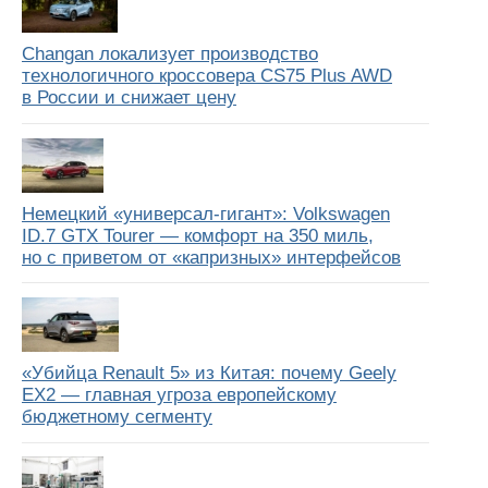
Changan локализует производство
технологичного кроссовера CS75 Plus AWD
в России и снижает цену
Немецкий «универсал-гигант»: Volkswagen
ID.7 GTX Tourer — комфорт на 350 миль,
но с приветом от «капризных» интерфейсов
«Убийца Renault 5» из Китая: почему Geely
EX2 — главная угроза европейскому
бюджетному сегменту