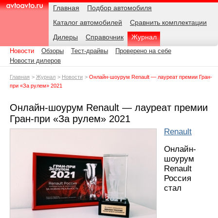
Навигация
Подразделы
Родительские
Дата:
Главная
Подбор автомобиля
страницы
Каталог автомобилей
Сравнить комплектации
AvtoAvto.ru
Дилеры
Справочник
Журнал
Новости
Обзоры
Тест-драйвы
Проверено на себе
Новости дилеров
Главная
Журнал
Новости
Онлайн-шоурум Renault — лауреат премии Гран-
при «За рулем» 2021
Онлайн-шоурум Renault — лауреат премии
Гран-при «За рулем» 2021
Renault
Онлайн-
шоурум
Renault
Россия
стал