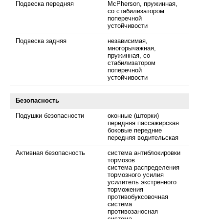
Подвеска передняя
McPherson, пружинная,
со стабилизатором
поперечной
устойчивости
Подвеска задняя
независимая,
многорычажная,
пружинная, со
стабилизатором
поперечной
устойчивости
Безопасность
Подушки безопасности
оконные (шторки)
передняя пассажирская
боковые передние
передняя водительская
Активная безопасность
система антиблокировки
тормозов
система распределения
тормозного усилия
усилитель экстренного
торможения
противобуксовочная
система
противозаносная
система