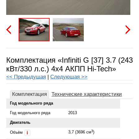
Предыдущая
Следу
Комплектация «Infiniti G [37] 3.7 (243
кВт/330 л.с.) 4x4 АКПП Hi-Tech»
<< Предыдущая
|
Следующая >>
Комплектация
Технические характеристики
Год модельного ряда
Год модельного ряда
2013
Двигатель
3
3,7 (3696 см
)
Объём
i