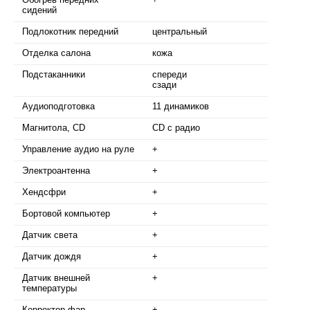
сидений
Подлокотник передний
центральный
Отделка салона
кожа
Подстаканники
спереди
сзади
Аудиоподготовка
11 динамиков
Магнитола, CD
CD с радио
Управление аудио на руле
+
Электроантенна
+
Хендсфри
+
Бортовой компьютер
+
Датчик света
+
Датчик дождя
+
Датчик внешней
+
температуры
Корректор фар
+