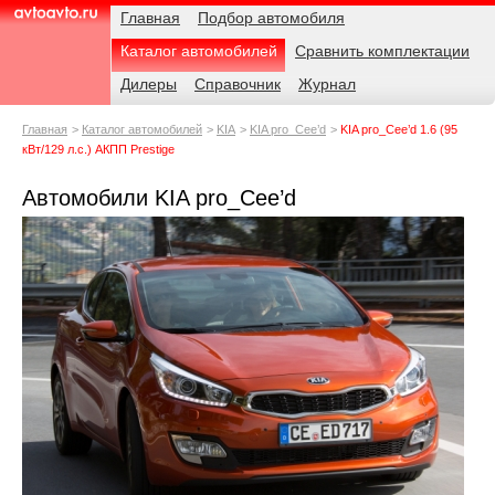
Навигация
Родительские
Примечания
Главная
Подбор автомобиля
страницы
Каталог автомобилей
Сравнить комплектации
AvtoAvto.ru
Дилеры
Справочник
Журнал
Главная
Каталог автомобилей
KIA
KIA pro_Cee’d
KIA pro_Cee’d 1.6 (95
кВт/129 л.с.) АКПП Prestige
Автомобили KIA pro_Cee’d