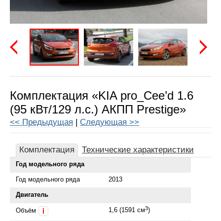
Предыдущая
Следу
Комплектация «KIA pro_Cee’d 1.6
(95 кВт/129 л.с.) АКПП Prestige»
<< Предыдущая
|
Следующая >>
Комплектация
Технические характеристики
Год модельного ряда
Год модельного ряда
2013
Двигатель
3
1,6 (1591 см
)
Объём
i