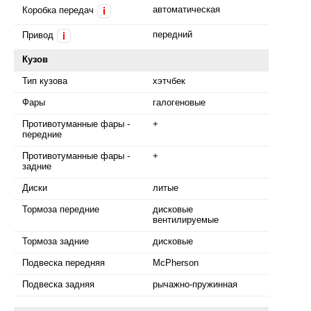
автоматическая
Коробка передач
i
передний
Привод
i
Кузов
Тип кузова
хэтчбек
Фары
галогеновые
Противотуманные фары -
+
передние
Противотуманные фары -
+
задние
Диски
литые
Тормоза передние
дисковые
вентилируемые
Тормоза задние
дисковые
Подвеска передняя
McPherson
Подвеска задняя
рычажно-пружинная