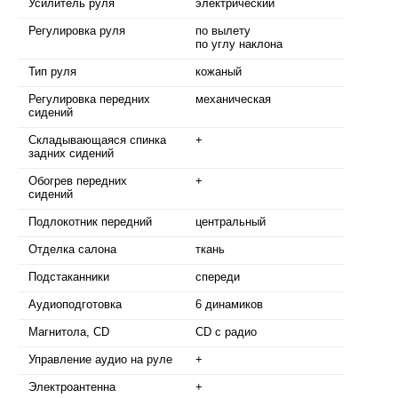
Усилитель руля
электрический
Регулировка руля
по вылету
по углу наклона
Тип руля
кожаный
Регулировка передних
механическая
сидений
Складывающаяся спинка
+
задних сидений
Обогрев передних
+
сидений
Подлокотник передний
центральный
Отделка салона
ткань
Подстаканники
спереди
Аудиоподготовка
6 динамиков
Магнитола, CD
CD с радио
Управление аудио на руле
+
Электроантенна
+