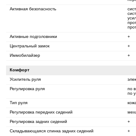
Активная безопасность
сис
сис
уси
про
про
Активные подголовники
+
Центральный замок
+
Иммобилайзер
+
Комфорт
Усилитель руля
эле
Регулировка руля
по 
по у
Тип руля
кож
Регулировка передних сидений
мех
Регулировка задних сидений
+
Складывающаяся спинка задних сидений
+