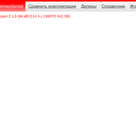
автомобилей
Сравнить комплектации
Дилеры
Справочник
Жу
qai+2 1.6 (84 кВт/114 л.с.) МКПП 4x2 360