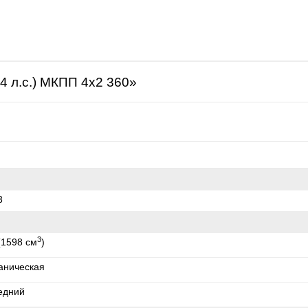
щая
4 л.с.) МКПП 4x2 360»
3
3
(1598 см
)
аническая
едний