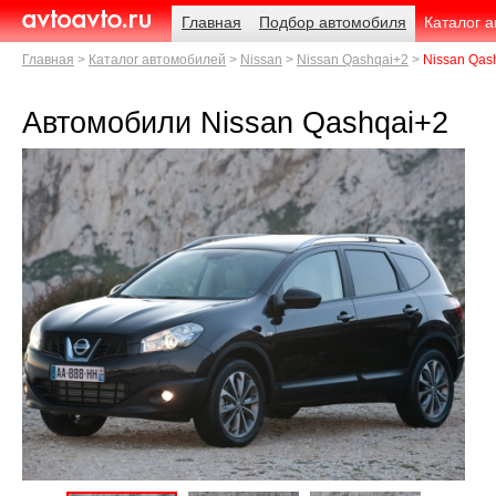
Навигация
Родительские
Примечания
Главная
Подбор автомобиля
Каталог 
страницы
AvtoAvto.ru
Главная
Каталог автомобилей
Nissan
Nissan Qashqai+2
Nissan Qash
Автомобили Nissan Qashqai+2