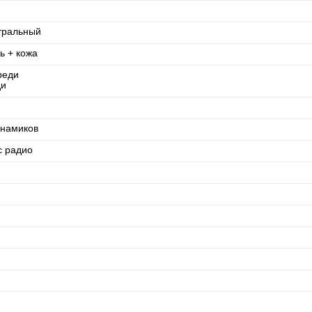
тральный
ь + кожа
реди
ди
инамиков
с радио