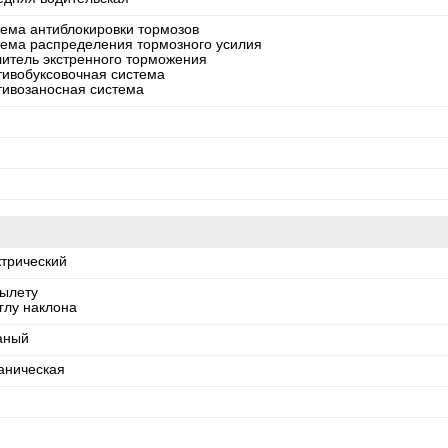
тема антиблокировки тормозов
тема распределения тормозного усилия
литель экстренного торможения
тивобуксовочная система
тивозаносная система
ктрический
вылету
глу наклона
аный
аническая