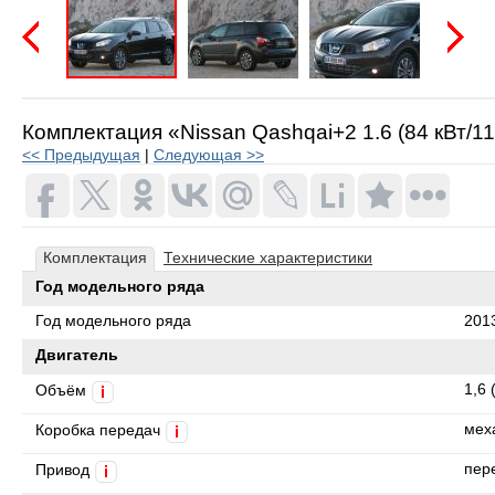
Предыдущая
Следую
Комплектация «Nissan Qashqai+2 1.6 (84 кВт/11
<< Предыдущая
|
Следующая >>
Комплектация
Технические характеристики
Год модельного ряда
Год модельного ряда
201
Двигатель
1,6 
Объём
i
мех
Коробка передач
i
пер
Привод
i