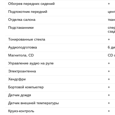
Обогрев передних сидений
+
Подлокотник передний
цен
Отделка салона
ткан
Подстаканники
спе
сза
Тонированные стекла
+
Аудиоподготовка
6 д
Магнитола, CD
CD 
Управление аудио на руле
+
Электроантенна
+
Хендсфри
+
Бортовой компьютер
+
Датчик дождя
+
Датчик внешней температуры
+
Круиз-контроль
+