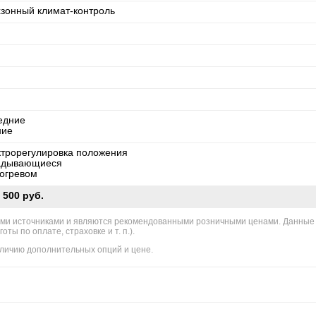
хзонный климат-контроль
едние
ние
ктрорегулировка положения
адывающиеся
богревом
 500 руб.
ми источниками и являются рекомендованными розничными ценами. Данные
ы по оплате, страховке и т. п.).
личию дополнительных опций и цене.