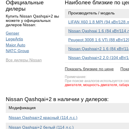
Официальные
Наиболее близкие по це
дилеры
Производитель / модель
Купить Nissan Qashqai+2 вы
можете у официальных
LIFAN X60 1.8 MPI (94 кВт/128 
дилеров Nissan:
Nissan Qashqai 1.6 (84 кВт/114 
Genser
LegeArtis
Peugeot 3008 1.6 VTi (88 кВт/12
Major Auto
Nissan Qashqai+2 1.6 (84 кВт/1
NATC Group
Nissan Qashqai+2 2.0 (104 кВт/
Все дилеры Nissan
Показать близкие по цене
Пока
Примечание:
При поиске аналогов используется сх
двигателя,
мощность двигателя,
габар
Nissan Qashqai+2 в наличии у дилеров:
Модификация
Nissan Qashqai+2 красный (114 л.с.)
Nissan Qashqai+2 белый (114 л.с.)