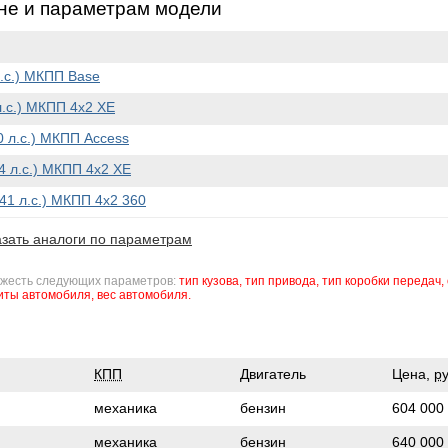
не и параметрам модели
л.с.) МКПП Base
л.с.) МКПП 4x2 XE
0 л.с.) МКПП Access
14 л.с.) МКПП 4x2 XE
141 л.с.) МКПП 4x2 360
зать аналоги по параметрам
ожесть следующих параметров:
тип кузова,
тип привода,
тип коробки передач,
иты автомобиля,
вес автомобиля.
КПП
Двигатель
Цена,
ру
механика
бензин
604 000
механика
бензин
640 000