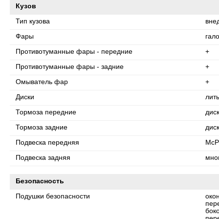
Кузов
Тип кузова
вне
Фары
гал
Противотуманные фары - передние
+
Противотуманные фары - задние
+
Омыватель фар
+
Диски
лит
Тормоза передние
дис
Тормоза задние
дис
Подвеска передняя
McP
Подвеска задняя
мно
Безопасность
Подушки безопасности
око
пер
бок
пер