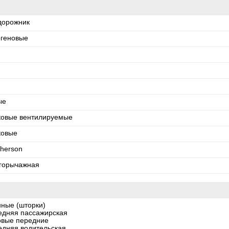
дорожник
огеновые
ые
ковые вентилируемые
ковые
herson
горычажная
нные (шторки)
едняя пассажирская
овые передние
едняя водительская