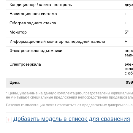
Кондиционер / климат-контроль
дву
Навигационная система
+
Обогрев заднего стекла
+
Монитор
5"
Информационный монитор на передней панели
+
Электростеклоподъемники
пер
зад
Электрозеркала
эле
скл
с о
Цена
999
Цены, указанные на данную комплектацию, предоставлены официальны
не учитывают специальные предложения непосредственно продавцов (льгот
Базовая комплектация может отличаться от предлагаемых дилером по на
Добавить модель в список для сравнения