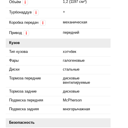
3
1,2 (1197 см
)
Объём
i
+
Турбонаддув
i
механическая
Коробка передач
i
передний
Привод
i
Кузов
Тип кузова
хэтчбек
Фары
галогеновые
Диски
стальные
Тормоза передние
дисковые
вентилируемые
Тормоза задние
дисковые
Подвеска передняя
McPherson
Подвеска задняя
многорычажная
Безопасность