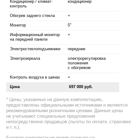
Кондиционер / климат-
кондиционер
контроль
Обогрев заднего стекла
+
Монитор
5"
Информационный монитор
+
на передней панели
Электростеклоподъемники
передние
Электрозеркала
электрорегулировка
положения
с обогревом
Контроль воздуха в шинах
+
Цена
697 000 руб.
Цены, указанные на данную комплектацию,
предоставлены официальными источниками и являются
рекомендованными розничными ценами. Данные цены
не учитывают специальные предложения
непосредственно продавцов (льготы по оплате, страховке
и т. п.).
Базовая комплектация может отличаться