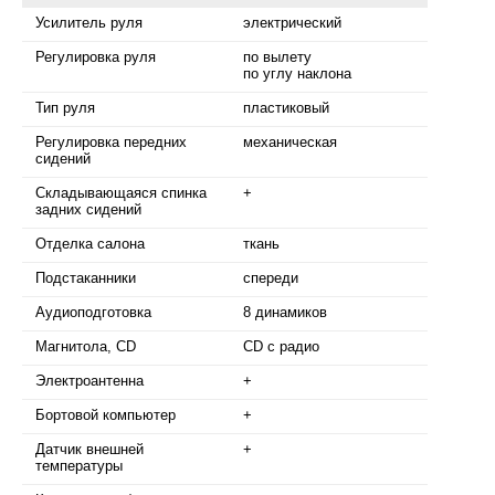
Усилитель руля
электрический
Регулировка руля
по вылету
по углу наклона
Тип руля
пластиковый
Регулировка передних
механическая
сидений
Складывающаяся спинка
+
задних сидений
Отделка салона
ткань
Подстаканники
спереди
Аудиоподготовка
8 динамиков
Магнитола, CD
CD с радио
Электроантенна
+
Бортовой компьютер
+
Датчик внешней
+
температуры