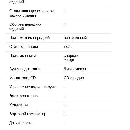
сидений
Складывающаяся спинка
+
задних сидений
Обогрев передних
+
сидений
Подлокотник передний
центральный
Отделка салона
ткань
Подстаканники
спереди
сзади
Аудиоподготовка
6 динамиков
Магнитола, CD
CD с радио
Управление аудио на руле
+
Электроантенна
+
Хендсфри
+
Бортовой компьютер
+
Датчик света
+