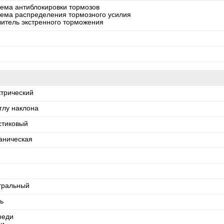
тема антиблокировки тормозов
тема распределения тормозного усилия
литель экстренного торможения
ктрический
глу наклона
стиковый
аническая
тральный
ь
реди