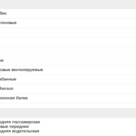
бек
огеновые
ые
ковые вентилируемые
абанные
herson
сионная балка
едняя пассажирская
овые передние
едняя водительская