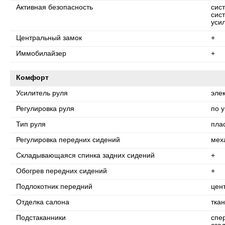
Активная безопасность
сис
сис
уси
Центральный замок
+
Иммобилайзер
+
Комфорт
Усилитель руля
эле
Регулировка руля
по у
Тип руля
пла
Регулировка передних сидений
мех
Складывающаяся спинка задних сидений
+
Обогрев передних сидений
+
Подлокотник передний
цен
Отделка салона
ткан
Подстаканники
спе