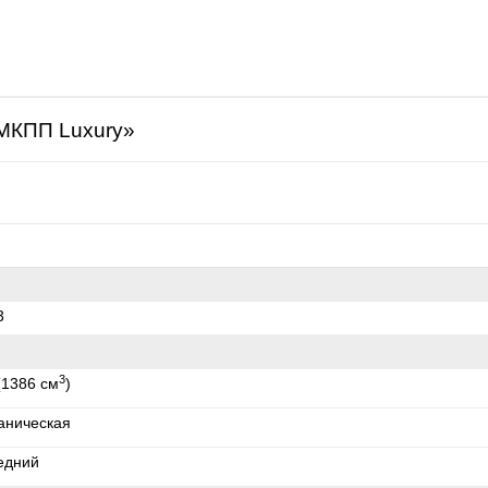
щая
) МКПП Luxury»
3
3
(1386 см
)
аническая
едний