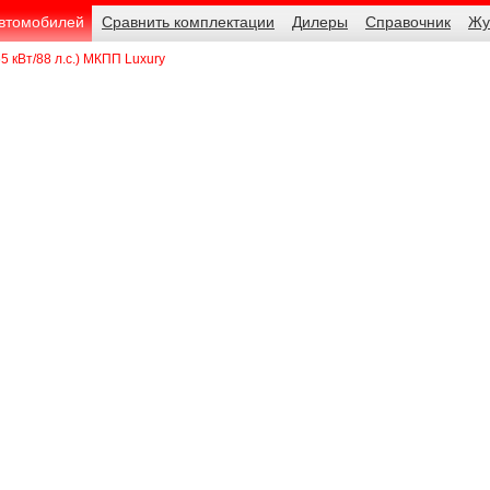
автомобилей
Сравнить комплектации
Дилеры
Справочник
Жу
65 кВт/88 л.с.) МКПП Luxury