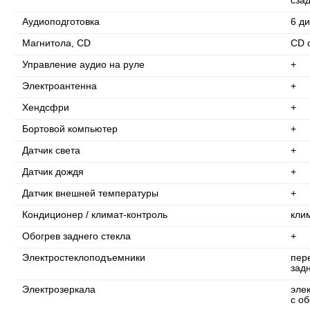
сза
Аудиоподготовка
6 д
Магнитола, CD
CD 
Управление аудио на руле
+
Электроантенна
+
Хендсфри
+
Бортовой компьютер
+
Датчик света
+
Датчик дождя
+
Датчик внешней температуры
+
Кондиционер / климат-контроль
кли
Обогрев заднего стекла
+
Электростеклоподъемники
пер
зад
Электрозеркала
эле
с о