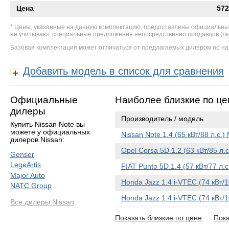
Цена
572
Цены, указанные на данную комплектацию, предоставлены официальны
не учитывают специальные предложения непосредственно продавцов (льгот
Базовая комплектация может отличаться от предлагаемых дилером по на
Добавить модель в список для сравнения
Официальные
Наиболее близкие по це
дилеры
Производитель / модель
Купить Nissan Note вы
можете у официальных
Nissan Note 1.4 (65 кВт/88 л.с.
дилеров Nissan:
Opel Corsa 5D 1.2 (63 кВт/85 л.
Genser
LegeArtis
FIAT Punto 5D 1.4 (57 кВт/77 л.
Major Auto
Honda Jazz 1.4 i-VTEC (74 кВт/
NATC Group
Honda Jazz 1.4 i-VTEC (74 кВт/
Все дилеры Nissan
Показать близкие по цене
Пока