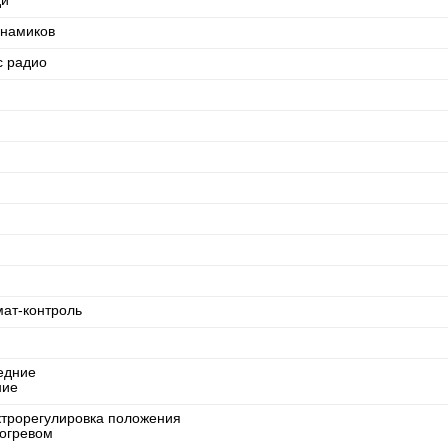
ди
инамиков
с радио
мат-контроль
едние
ние
ктрорегулировка положения
богревом