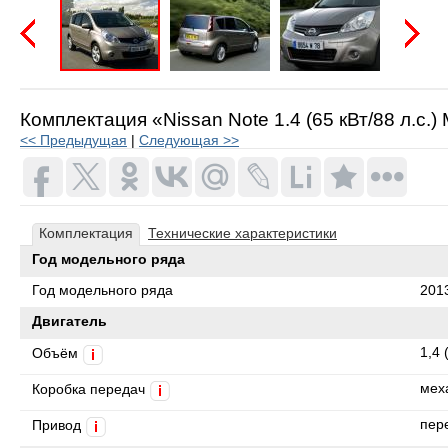
Предыдущая
Следую
Комплектация «Nissan Note 1.4 (65 кВт/88 л.с.
<< Предыдущая
|
Следующая >>
Комплектация
Технические характеристики
Год модельного ряда
Год модельного ряда
201
Двигатель
1,4 
Объём
i
мех
Коробка передач
i
пер
Привод
i