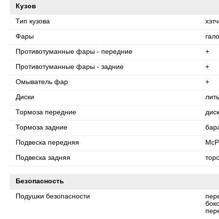
Кузов
Тип кузова
хэтч
Фары
гал
Противотуманные фары - передние
+
Противотуманные фары - задние
+
Омыватель фар
+
Диски
лит
Тормоза передние
дис
Тормоза задние
бар
Подвеска передняя
McP
Подвеска задняя
тор
Безопасность
Подушки безопасности
пер
бок
пер