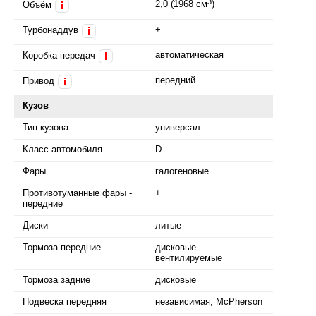
3
2,0 (1968 см
)
Объём
i
+
Турбонаддув
i
автоматическая
Коробка передач
i
передний
Привод
i
Кузов
Тип кузова
универсал
Класс автомобиля
D
Фары
галогеновые
Противотуманные фары -
+
передние
Диски
литые
Тормоза передние
дисковые
вентилируемые
Тормоза задние
дисковые
Подвеска передняя
независимая, McPherson