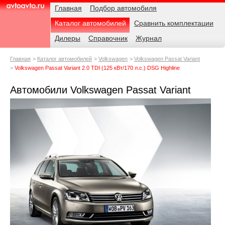
Навигация
Родительские
Примечания
Главная
Подбор автомобиля
страницы
Каталог автомобилей
Сравнить комплектации
AvtoAvto.ru
Дилеры
Справочник
Журнал
Главная
Каталог автомобилей
Volkswagen
Volkswagen Passat Variant
Volkswagen Passat Variant 2.0 TDI (125 кВт/170 л.с.) DSG Highline
Автомобили Volkswagen Passat Variant