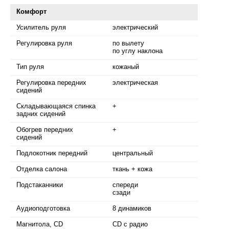
Комфорт
Усилитель руля
электрический
Регулировка руля
по вылету
по углу наклона
Тип руля
кожаный
Регулировка передних
электрическая
сидений
Складывающаяся спинка
+
задних сидений
Обогрев передних
+
сидений
Подлокотник передний
центральный
Отделка салона
ткань + кожа
Подстаканники
спереди
сзади
Аудиоподготовка
8 динамиков
Магнитола, CD
CD с радио