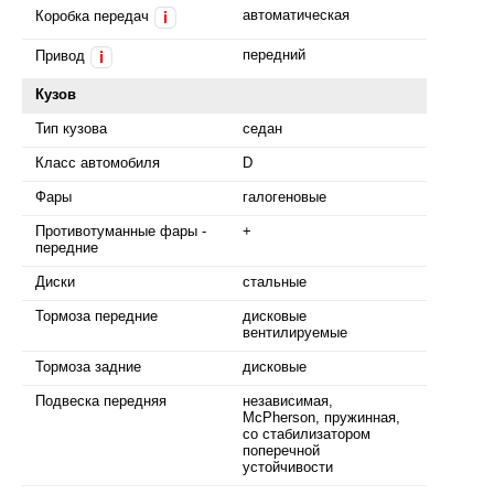
автоматическая
Коробка передач
i
передний
Привод
i
Кузов
Тип кузова
седан
Класс автомобиля
D
Фары
галогеновые
Противотуманные фары -
+
передние
Диски
стальные
Тормоза передние
дисковые
вентилируемые
Тормоза задние
дисковые
Подвеска передняя
независимая,
McPherson, пружинная,
со стабилизатором
поперечной
устойчивости