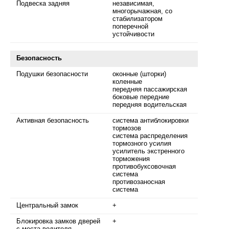
Подвеска задняя
независимая,
многорычажная, со
стабилизатором
поперечной
устойчивости
Безопасность
Подушки безопасности
оконные (шторки)
коленные
передняя пассажирская
боковые передние
передняя водительская
Активная безопасность
система антиблокировки
тормозов
система распределения
тормозного усилия
усилитель экстренного
торможения
противобуксовочная
система
противозаносная
система
Центральный замок
+
Блокировка замков дверей
+
с места водителя