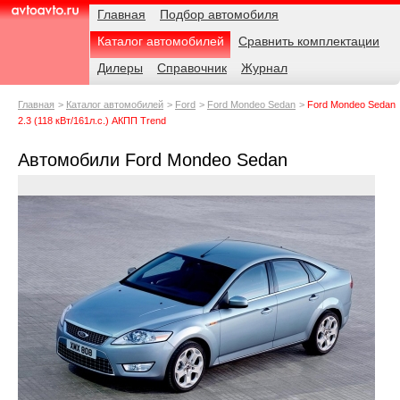
Навигация
Родительские
Примечания
Главная
Подбор автомобиля
страницы
Каталог автомобилей
Сравнить комплектации
AvtoAvto.ru
Дилеры
Справочник
Журнал
Главная
Каталог автомобилей
Ford
Ford Mondeo Sedan
Ford Mondeo Sedan
2.3 (118 кВт/161л.с.) АКПП Trend
Автомобили Ford Mondeo Sedan