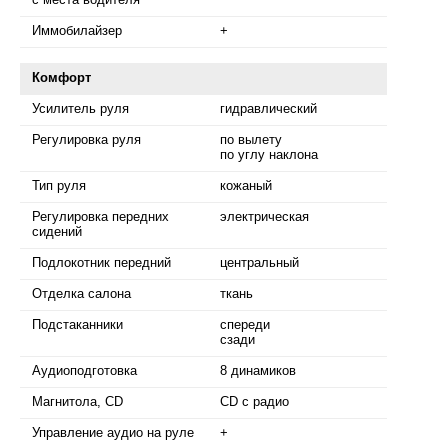
Иммобилайзер
+
Комфорт
Усилитель руля
гидравлический
Регулировка руля
по вылету
по углу наклона
Тип руля
кожаный
Регулировка передних
электрическая
сидений
Подлокотник передний
центральный
Отделка салона
ткань
Подстаканники
спереди
сзади
Аудиоподготовка
8 динамиков
Магнитола, CD
CD с радио
Управление аудио на руле
+