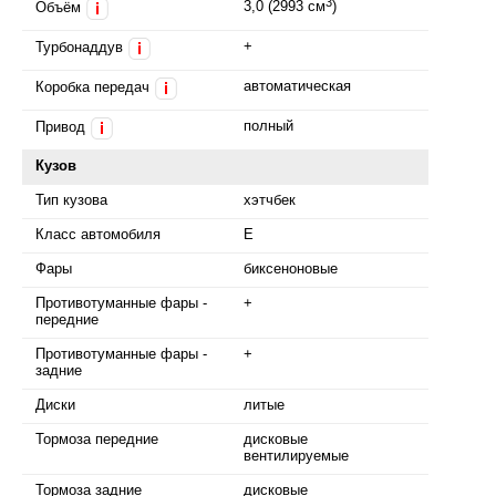
3
3,0 (2993 см
)
Объём
i
+
Турбонаддув
i
автоматическая
Коробка передач
i
полный
Привод
i
Кузов
Тип кузова
хэтчбек
Класс автомобиля
E
Фары
биксеноновые
Противотуманные фары -
+
передние
Противотуманные фары -
+
задние
Диски
литые
Тормоза передние
дисковые
вентилируемые
Тормоза задние
дисковые