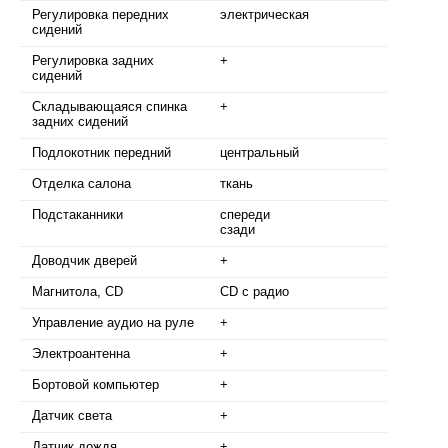
Регулировка передних
электрическая
сидений
Регулировка задних
+
сидений
Складывающаяся спинка
+
задних сидений
Подлокотник передний
центральный
Отделка салона
ткань
Подстаканники
спереди
сзади
Доводчик дверей
+
Магнитола, CD
CD с радио
Управление аудио на руле
+
Электроантенна
+
Бортовой компьютер
+
Датчик света
+
Датчик дождя
+