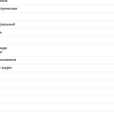
аный
ктрическая
тральный
ь
реди
ди
динамиков
с радио