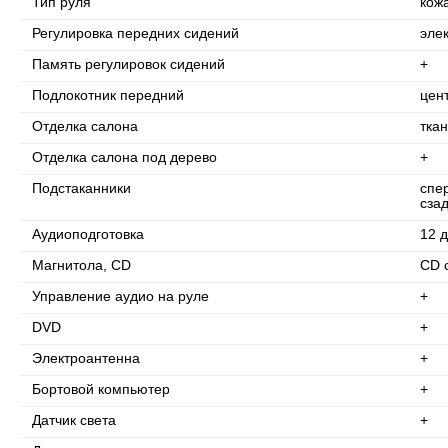
Тип руля
кож
Регулировка передних сидений
эле
Память регулировок сидений
+
Подлокотник передний
цен
Отделка салона
ткан
Отделка салона под дерево
+
Подстаканники
спе
сза
Аудиоподготовка
12 
Магнитола, CD
CD 
Управление аудио на руле
+
DVD
+
Электроантенна
+
Бортовой компьютер
+
Датчик света
+