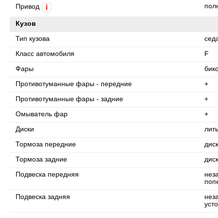
пол
Привод
i
Кузов
Тип кузова
сед
Класс автомобиля
F
Фары
бик
Противотуманные фары - передние
+
Противотуманные фары - задние
+
Омыватель фар
+
Диски
лит
Тормоза передние
дис
Тормоза задние
дис
Подвеска передняя
нез
поп
Подвеска задняя
нез
уст