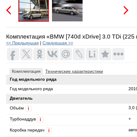
Предыдущая
Следую
Комплектация «BMW [740d xDrive] 3.0 TDi (225 
<< Предыдущая
|
Следующая >>
Комплектация
Технические характеристики
Год модельного ряда
Год модельного ряда
201
Двигатель
3,0 
Объём
i
+
Турбонаддув
i
авт
Коробка передач
i