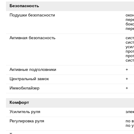
Безопасность
Подушки безопасности
око
пер
бок
пер
Активная безопасность
сис
сис
уси
про
про
сис
Активные подголовники
+
Центральный замок
+
Иммобилайзер
+
Комфорт
Усилитель руля
эле
Регулировка руля
по 
по у