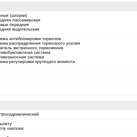
нные (шторки)
едняя пассажирская
овые передние
едняя водительская
тема антиблокировки тормозов
тема распределения тормозного усилия
литель экстренного торможения
тивобуксовочная система
тивозаносная система
тема регулировки крутящего момента
ктрогидравлический
вылету
глу наклона