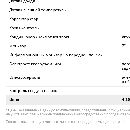
Датчик дождя
+
Датчик внешней температуры
+
Корректор фар
+
Круиз-контроль
+
Кондиционер / климат-контроль
дву
Монитор
7"
Информационный монитор на передней панели
+
Электростеклоподъемники
пер
зад
Электрозеркала
эле
с о
Контроль воздуха в шинах
+
Цена
4 10
Цены, указанные на данную комплектацию, предоставлены официальны
не учитывают специальные предложения непосредственно продавцов (льгот
Базовая комплектация может отличаться от предлагаемых дилером по на