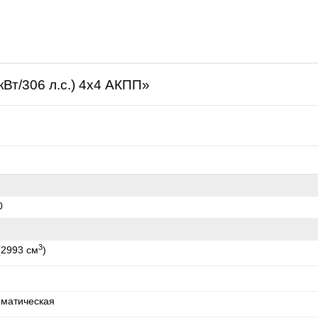
щая
кВт/306 л.с.) 4x4 АКПП»
0
3
(2993 см
)
оматическая