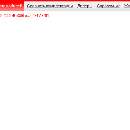
автомобилей
Сравнить комплектации
Дилеры
Справочник
Жу
Di (225 кВт/306 л.с.) 4x4 АКПП