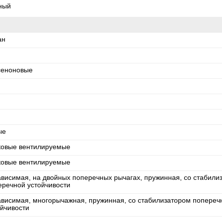
ный
ан
сеноновые
ые
ковые вентилируемые
ковые вентилируемые
ависимая, на двойных поперечных рычагах, пружинная, со стабили
еречной устойчивости
ависимая, многорычажная, пружинная, со стабилизатором попереч
ойчивости