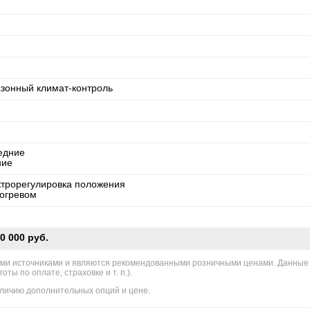
хзонный климат-контроль
едние
ние
ктрорегулировка положения
богревом
0 000 руб.
ми источниками и являются рекомендованными розничными ценами. Данные
ы по оплате, страховке и т. п.).
личию дополнительных опций и цене.