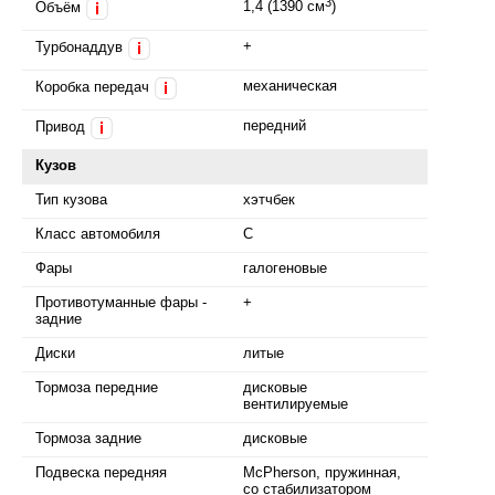
3
1,4 (1390 см
)
Объём
i
+
Турбонаддув
i
механическая
Коробка передач
i
передний
Привод
i
Кузов
Тип кузова
хэтчбек
Класс автомобиля
C
Фары
галогеновые
Противотуманные фары -
+
задние
Диски
литые
Тормоза передние
дисковые
вентилируемые
Тормоза задние
дисковые
Подвеска передняя
McPherson, пружинная,
со стабилизатором