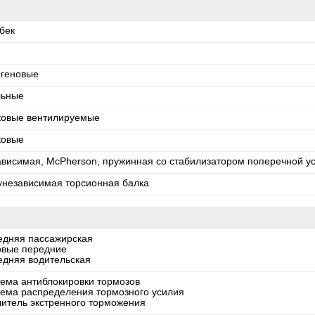
бек
огеновые
льные
ковые вентилируемые
ковые
ависимая, McPherson, пружинная со стабилизатором поперечной у
унезависимая торсионная балка
едняя пассажирская
овые передние
едняя водительская
тема антиблокировки тормозов
тема распределения тормозного усилия
литель экстренного торможения