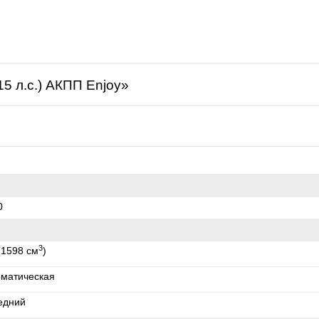
щая
15 л.с.) АКПП Enjoy»
0
3
(1598 см
)
оматическая
едний