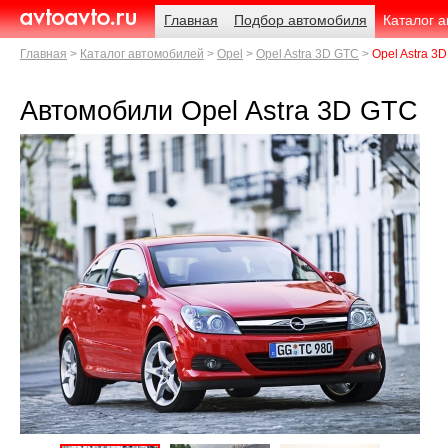
Навигация
Родительские
Примечания
Главная
Подбор автомобиля
Каталог 
страницы
AvtoAvto.ru
Главная
Каталог автомобилей
Opel
Opel Astra 3D GTC
Opel Astra 3D
Автомобили Opel Astra 3D GTC