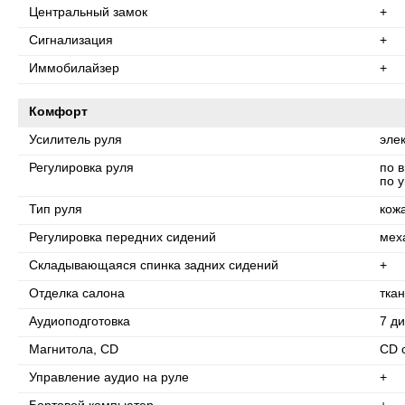
Центральный замок
+
Сигнализация
+
Иммобилайзер
+
Комфорт
Усилитель руля
эле
Регулировка руля
по 
по у
Тип руля
кож
Регулировка передних сидений
мех
Складывающаяся спинка задних сидений
+
Отделка салона
ткан
Аудиоподготовка
7 д
Магнитола, CD
CD 
Управление аудио на руле
+