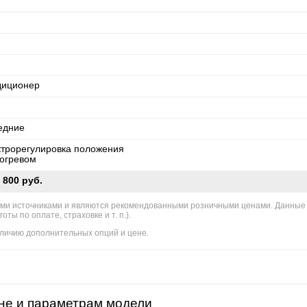
диционер
едние
ктрорегулировка положения
богревом
 800 руб.
ми источниками и являются рекомендованными розничными ценами. Данные
ы по оплате, страховке и т. п.).
личию дополнительных опций и цене.
не и параметрам модели