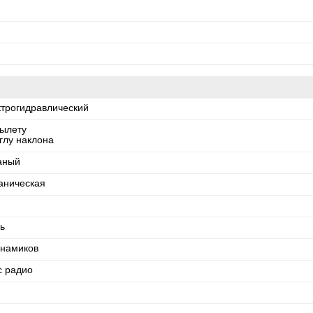
ктрогидравлический
вылету
глу наклона
аный
аническая
ь
инамиков
с радио