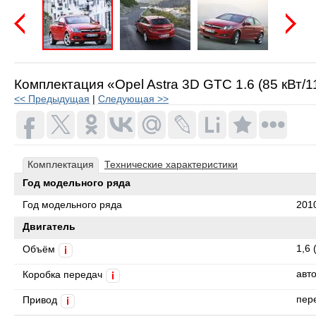
Предыдущая
Следую
Комплектация «Opel Astra 3D GTC 1.6 (85 кВт/1
<< Предыдущая
|
Следующая >>
Комплектация
Технические характеристики
Год модельного ряда
Год модельного ряда
201
Двигатель
1,6 
Объём
i
авт
Коробка передач
i
пер
Привод
i