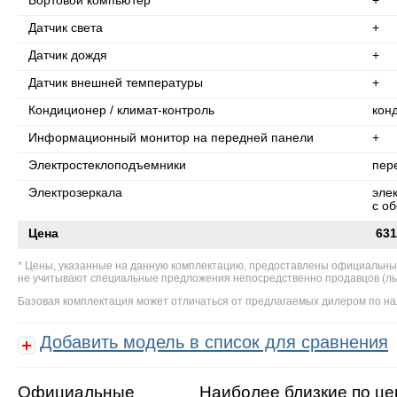
Бортовой компьютер
+
Датчик света
+
Датчик дождя
+
Датчик внешней температуры
+
Кондиционер / климат-контроль
кон
Информационный монитор на передней панели
+
Электростеклоподъемники
пер
Электрозеркала
эле
с о
Цена
631
Цены, указанные на данную комплектацию, предоставлены официальны
не учитывают специальные предложения непосредственно продавцов (льгот
Базовая комплектация может отличаться от предлагаемых дилером по на
Добавить модель в список для сравнения
Официальные
Наиболее близкие по це