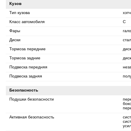
Кузов
Тип кузова
хэтч
Класс автомобиля
C
Фары
гал
Диски
ста
Тормоза передние
дис
Тормоза задние
дис
Подвеска передняя
нез
Подвеска задняя
пол
Безопасность
Подушки безопасности
пер
бок
пер
Активная безопасность
сис
сис
уси