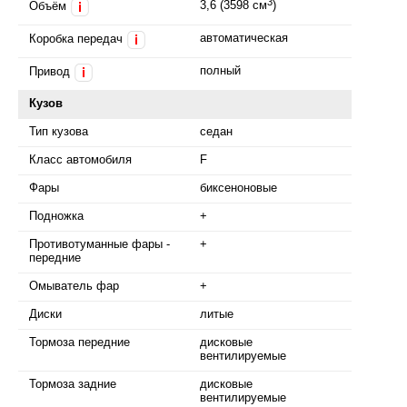
3
3,6 (3598 см
)
Объём
i
автоматическая
Коробка передач
i
полный
Привод
i
Кузов
Тип кузова
седан
Класс автомобиля
F
Фары
биксеноновые
Подножка
+
Противотуманные фары -
+
передние
Омыватель фар
+
Диски
литые
Тормоза передние
дисковые
вентилируемые
Тормоза задние
дисковые
вентилируемые