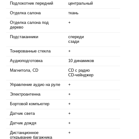
Подлокотник передний
центральный
Отделка салона
ткань
Отделка салона под
+
дерево
Подстаканники
спереди
сзади
Тонированные стекла
+
Аудиоподготовка
10 динамиков
Магнитола, CD
CD с радио
CD-чейнджер
Управление аудио на руле
+
Электроантенна
+
Бортовой компьютер
+
Датчик света
+
Датчик дождя
+
Дистанционное
+
открывание багажника