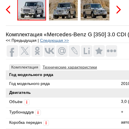
Предыдущая
Следую
Комплектация «Mercedes-Benz G [350] 3.0 CDI (
<< Предыдущая |
Следующая >>
Комплектация
Технические характеристики
Год модельного ряда
Год модельного ряда
201
Двигатель
3,0 
Объём
i
+
Турбонаддув
i
авт
Коробка передач
i