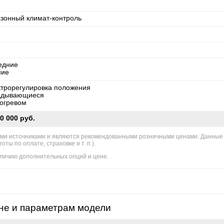
хзонный климат-контроль
едние
ние
ктрорегулировка положения
адывающиеся
богревом
0 000 руб.
ми источниками и являются рекомендованными розничными ценами. Данные
ы по оплате, страховке и т. п.).
личию дополнительных опций и цене.
не и параметрам модели