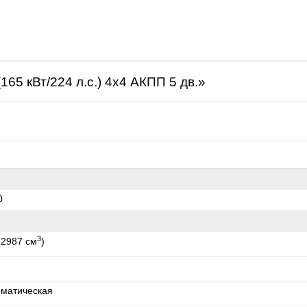
щая
165 кВт/224 л.с.) 4x4 АКПП 5 дв.»
0
3
(2987 см
)
оматическая