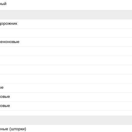
ный
дорожник
сеноновые
ые
ковые
ковые
нные (шторки)