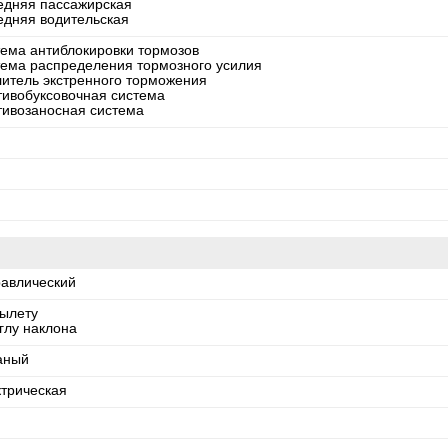
едняя пассажирская
едняя водительская
тема антиблокировки тормозов
тема распределения тормозного усилия
литель экстренного торможения
тивобуксовочная система
тивозаносная система
равлический
вылету
глу наклона
аный
ктрическая