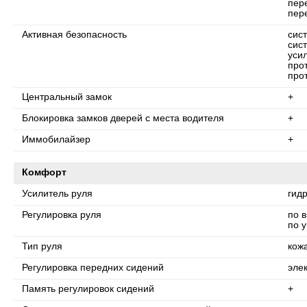
пер
пер
Активная безопасность
сис
сис
уси
про
про
Центральный замок
+
Блокировка замков дверей с места водителя
+
Иммобилайзер
+
Комфорт
Усилитель руля
гид
Регулировка руля
по 
по у
Тип руля
кож
Регулировка передних сидений
эле
Память регулировок сидений
+