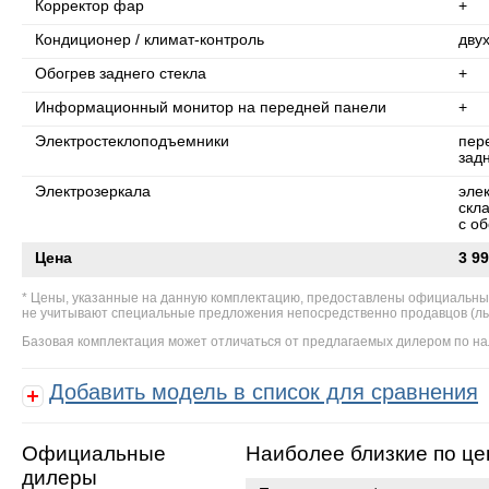
Корректор фар
+
Кондиционер / климат-контроль
дву
Обогрев заднего стекла
+
Информационный монитор на передней панели
+
Электростеклоподъемники
пер
зад
Электрозеркала
эле
скл
с о
Цена
3 99
Цены, указанные на данную комплектацию, предоставлены официальны
не учитывают специальные предложения непосредственно продавцов (льгот
Базовая комплектация может отличаться от предлагаемых дилером по на
Добавить модель в список для сравнения
Официальные
Наиболее близкие по це
дилеры