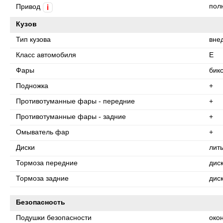
пол
Привод
i
Кузов
Тип кузова
вне
Класс автомобиля
E
Фары
бик
Подножка
+
Противотуманные фары - передние
+
Противотуманные фары - задние
+
Омыватель фар
+
Диски
лит
Тормоза передние
дис
Тормоза задние
дис
Безопасность
Подушки безопасности
око