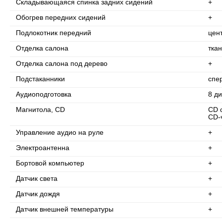
Складывающаяся спинка задних сидений
+
Обогрев передних сидений
+
Подлокотник передний
цен
Отделка салона
ткан
Отделка салона под дерево
+
Подстаканники
спе
Аудиоподготовка
8 д
Магнитола, CD
CD 
CD-
Управление аудио на руле
+
Электроантенна
+
Бортовой компьютер
+
Датчик света
+
Датчик дождя
+
Датчик внешней температуры
+