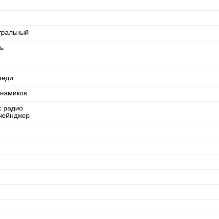
тральный
ь
реди
инамиков
с радио
чейнджер