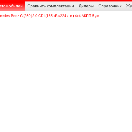
автомобилей
Сравнить комплектации
Дилеры
Справочник
Жу
cedes-Benz G [350] 3.0 CDI (165 кВт/224 л.с.) 4x4 АКПП 5 дв.