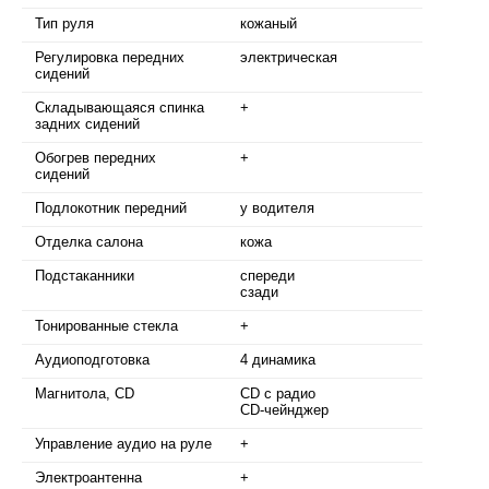
Тип руля
кожаный
Регулировка передних
электрическая
сидений
Складывающаяся спинка
+
задних сидений
Обогрев передних
+
сидений
Подлокотник передний
у водителя
Отделка салона
кожа
Подстаканники
спереди
сзади
Тонированные стекла
+
Аудиоподготовка
4 динамика
Магнитола, CD
CD с радио
CD-чейнджер
Управление аудио на руле
+
Электроантенна
+