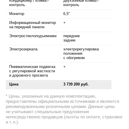
Кондиционер / климат-
двухзонный климат-
контроль
контроль
Монитор
6,5"
Информационный монитор
+
на передней панели
Электростеклоподъемники
передние
задние
Электрозеркала
электрорегулировка
положения
с обогревом
Пневматическая подвеска
+
с регулировкой жесткости
и дорожного просвета
Цена
3 739 200 руб.
Цены, указанные на данную комплектацию,
предоставлены официальными источниками и являются
рекомендованными розничными ценами. Данные цены
не учитывают специальные предложения
непосредственно продавцов (льготы по оплате, страховке
и т. п.).