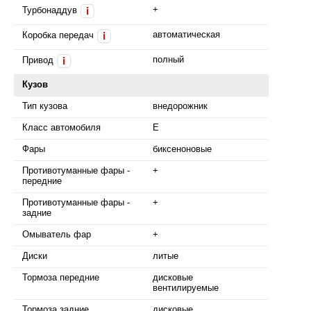
+
Турбонаддув
i
автоматическая
Коробка передач
i
полный
Привод
i
Кузов
Тип кузова
внедорожник
Класс автомобиля
E
Фары
биксеноновые
Противотуманные фары -
+
передние
Противотуманные фары -
+
задние
Омыватель фар
+
Диски
литые
Тормоза передние
дисковые
вентилируемые
Тормоза задние
дисковые