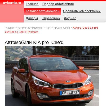
Навигация
Родительские
Примечания
Главная
Подбор автомобиля
страницы
Каталог автомобилей
Сравнить комплектации
AvtoAvto.ru
Дилеры
Справочник
Журнал
Главная
Каталог автомобилей
KIA
KIA pro_Cee’d
KIA pro_Cee’d 1.6 (95
кВт/129 л.с.) АКПП Premium
Автомобили KIA pro_Cee’d