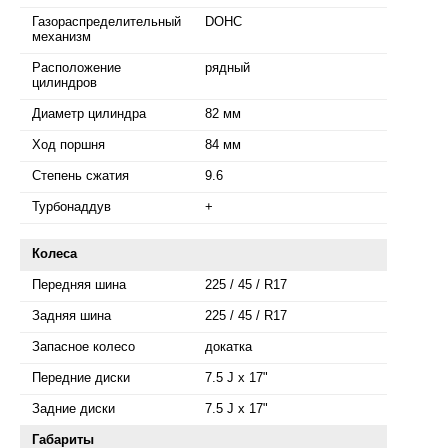
Газораспределительный
DOHC
механизм
Расположение
рядный
цилиндров
Диаметр цилиндра
82 мм
Ход поршня
84 мм
Степень сжатия
9.6
Турбонаддув
+
Колеса
Передняя шина
225 / 45 / R17
Задняя шина
225 / 45 / R17
Запасное колесо
докатка
Передние диски
7.5 J x 17"
Задние диски
7.5 J x 17"
Габариты