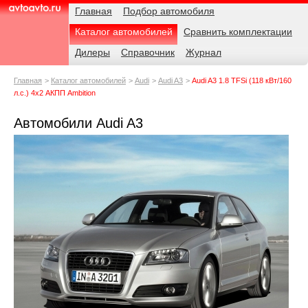
Навигация
Родительские
Примечания
Главная
Подбор автомобиля
страницы
Каталог автомобилей
Сравнить комплектации
AvtoAvto.ru
Дилеры
Справочник
Журнал
Главная
Каталог автомобилей
Audi
Audi A3
Audi A3 1.8 TFSi (118 кВт/160
л.с.) 4x2 АКПП Ambition
Автомобили Audi A3