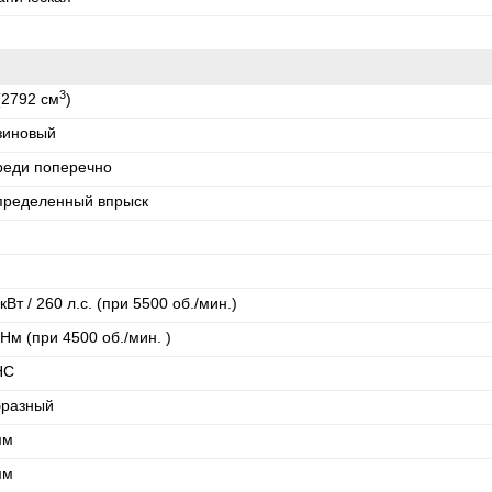
3
(2792 см
)
зиновый
реди поперечно
пределенный впрыск
кВт / 260 л.с. (при 5500 об./мин.)
Нм (при 4500 об./мин. )
HC
бразный
мм
мм