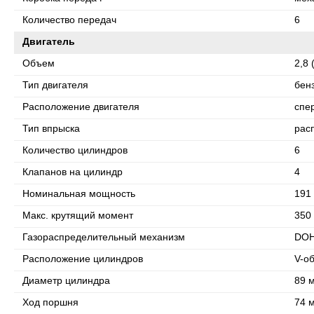
Количество передач
6
Двигатель
Объем
2,8 
Тип двигателя
бен
Расположение двигателя
спе
Тип впрыска
рас
Количество цилиндров
6
Клапанов на цилиндр
4
Номинальная мощность
191 
Макс. крутящий момент
350 
Газораспределительный механизм
DO
Расположение цилиндров
V-о
Диаметр цилиндра
89 
Ход поршня
74 