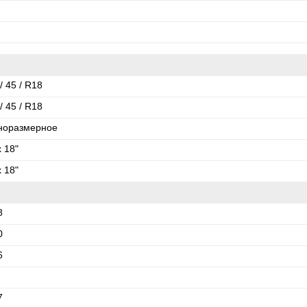
/ 45 / R18
/ 45 / R18
норазмерное
x 18"
x 18"
8
0
6
7