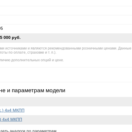
95
5 000 руб.
ми источниками и являются рекомендованными розничными ценами. Данные
ы по оплате, страховке и т. п.).
личию дополнительных опций и цене.
не и параметрам модели
.с.) 4x4 МКПП
с.) 4x4 МКПП
зать аналоги по параметрам