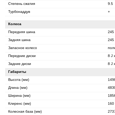
Степень сжатия
9.5
Турбонаддув
+
Колеса
Передняя шина
245 
Задняя шина
245 
Запасное колесо
пол
Передние диски
8 J 
Задние диски
8 J 
Габариты
Высота (мм)
149
Длина (мм)
483
Ширина (мм)
185
Клиренс (мм)
160
Колесная база (мм)
273