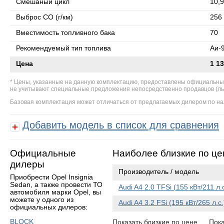
Смешаный цикл
10,9
Выброс СО (г/км)
256
Вместимость топливного бака
70
Рекомендуемый тип топлива
Аи-
Цена
1 13
Цены, указанные на данную комплектацию, предоставлены официальны
не учитывают специальные предложения непосредственно продавцов (льгот
Базовая комплектация может отличаться от предлагаемых дилером по на
Добавить модель в список для сравнения
Официальные
Наиболее близкие по це
дилеры
Производитель / модель
Приобрести Opel Insignia
Sedan, а также провести ТО
Audi A4 2.0 TFSi (155 кВт/211 л
автомобиля марки Opel, вы
можете у одного из
Audi A4 3.2 FSi (195 кВт/265 л.
официальных дилеров:
BLOCK
Показать близкие по цене
Пока