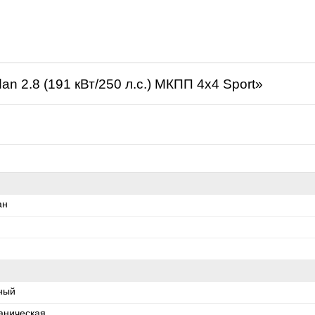
щая
an 2.8 (191 кВт/250 л.с.) МКПП 4x4 Sport»
ан
ный
аническая