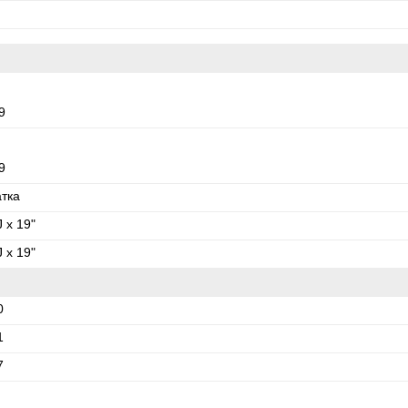
9
9
атка
J x 19"
J x 19"
0
1
7