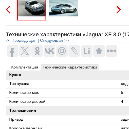
Предыдущая
Следую
Технические характеристики «Jaguar XF 3.0 (175
<< Предыдущая
|
Следующая >>
Комплектация
Технические характеристики
Кузов
Тип кузова
сед
Количество мест
5
Количество дверей
4
Трансмиссия
Привод
зад
Коробка передач
авт