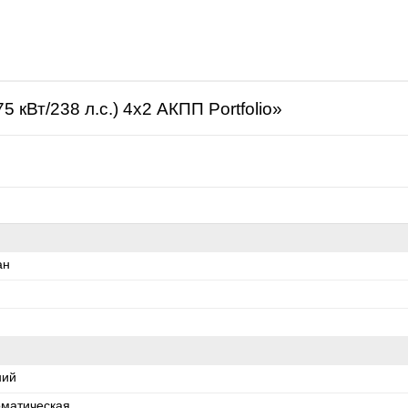
щая
 кВт/238 л.с.) 4x2 АКПП Portfolio»
ан
ний
оматическая