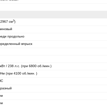
3
(2967 см
)
зиновый
реди продольно
пределенный впрыск
кВт / 238 л.с. (при 6800 об./мин.)
Нм (при 4100 об./мин. )
HC
бразный
мм
мм