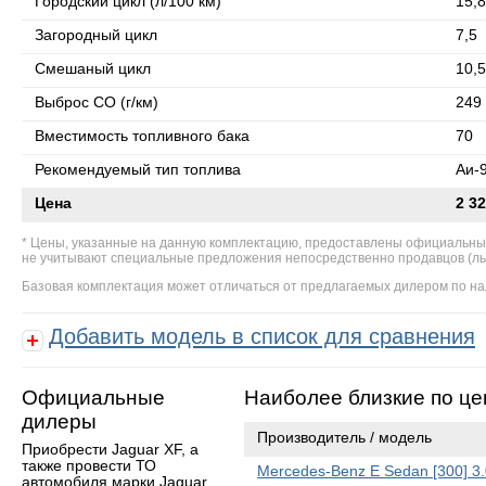
Городский цикл (л/100 км)
15,8
Загородный цикл
7,5
Смешаный цикл
10,5
Выброс СО (г/км)
249
Вместимость топливного бака
70
Рекомендуемый тип топлива
Аи-
Цена
2 32
Цены, указанные на данную комплектацию, предоставлены официальны
не учитывают специальные предложения непосредственно продавцов (льгот
Базовая комплектация может отличаться от предлагаемых дилером по на
Добавить модель в список для сравнения
Официальные
Наиболее близкие по це
дилеры
Производитель / модель
Приобрести Jaguar XF, а
также провести ТО
Mercedes-Benz E Sedan [300] 3.
автомобиля марки Jaguar,