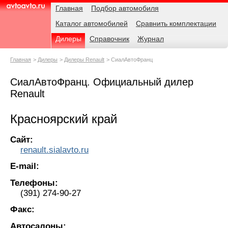
Навигация
Родительские
Главная
Подбор автомобиля
страницы
Каталог автомобилей
Сравнить комплектации
AvtoAvto.ru
Дилеры
Справочник
Журнал
Главная
Дилеры
Дилеры Renault
СиалАвтоФранц
СиалАвтоФранц. Официальный дилер
Renault
Красноярский край
Сайт:
renault.sialavto.ru
E-mail:
Телефоны:
(391) 274-90-27
Факс:
Автосалоны: