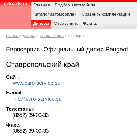
Навигация
Родительские
Главная
Подбор автомобиля
страницы
Каталог автомобилей
Сравнить комплектации
AvtoAvto.ru
Дилеры
Справочник
Журнал
Главная
Дилеры
Дилеры Peugeot
Евросервис
Евросервис. Официальный дилер Peugeot
Ставропольский край
Сайт:
www.euro-service.su
E-mail:
info@euro-service.su
Телефоны:
(8652) 39-00-33
Факс:
(8652) 39-00-33