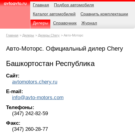
Навигация
Родительские
Главная
Подбор автомобиля
страницы
Каталог автомобилей
Сравнить комплектации
AvtoAvto.ru
Дилеры
Справочник
Журнал
Главная
Дилеры
Дилеры Chery
Авто-Моторс
Авто-Моторс. Официальный дилер Chery
Башкортостан Республика
Сайт:
avtomotors.chery.ru
E-mail:
info@avto-motors.com
Телефоны:
(347) 242-82-59
Факс:
(347) 260-28-77