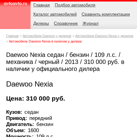
Навигация
Родительские
Главная
Подбор автомобиля
страницы
Каталог автомобилей
Сравнить комплектации
AvtoAvto.ru
Дилеры
Справочник
Журнал
Главная
Автомобили Daewoo у дилеров
Автомобили Daewoo Nexia у дилеров
Автомобиль Daewoo Nexia в наличии у дилера
Daewoo Nexia седан / бензин / 109 л.с. /
механика / черный / 2013 / 310 000 руб. в
наличии у официального дилера
Daewoo Nexia
Цена: 310 000 руб.
Кузов:
седан
Привод:
передний
Двигатель:
бензин
Объем:
1600
Мощность:
109 л.с.