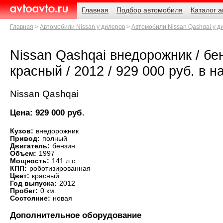
Навигация
Родительские
Главная
Подбор автомобиля
Каталог 
страницы
AvtoAvto.ru
Главная
Автомобили Nissan у дилеров
Автомобили Nissan Qashqai у д
Nissan Qashqai внедорожник / бен
красный / 2012 / 929 000 руб. в
Nissan Qashqai
Цена: 929 000 руб.
Кузов:
внедорожник
Привод:
полный
Двигатель:
бензин
Объем:
1997
Мощность:
141 л.с.
КПП:
роботизированная
Цвет:
красный
Год выпуска:
2012
Пробег:
0 км.
Состояние:
новая
Дополнительное оборудование