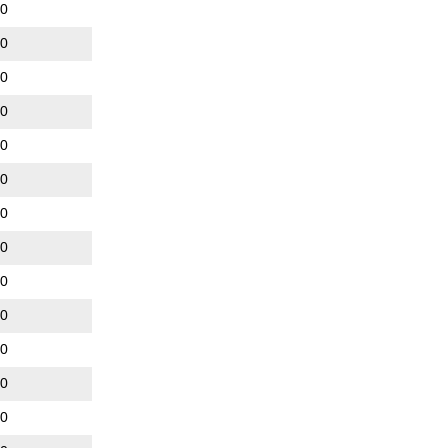
00
00
00
00
00
00
00
00
00
00
00
00
00