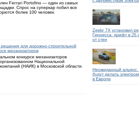
с двухместным электр
н Ferrari Portofino — один из самых
ощадки. Спрос на суперкар побил все
борются более 100 человек.
Zeekr 7X установил р
Гиннесса: дрифт в 25
от стен
 решения для дорожно-строительной
рсе механизаторов
нальном конкурсе механизаторов
 организованном Национальной
компаний (НАИК) в Московской области.
Неожиданный альянс: 
будут делать электро
в Европе