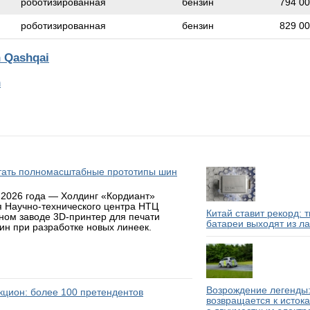
роботизированная
бензин
794 0
роботизированная
бензин
829 0
 Qashqai
n
атать полномасштабные прототипы шин
 2026 года — Холдинг «Кордиант»
я Научно-технического центра НТЦ
Китай ставит рекорд: 
ном заводе 3D-принтер для печати
батареи выходят из л
н при разработке новых линеек.
Возрождение легенды:
аукцион: более 100 претендентов
возвращается к исток