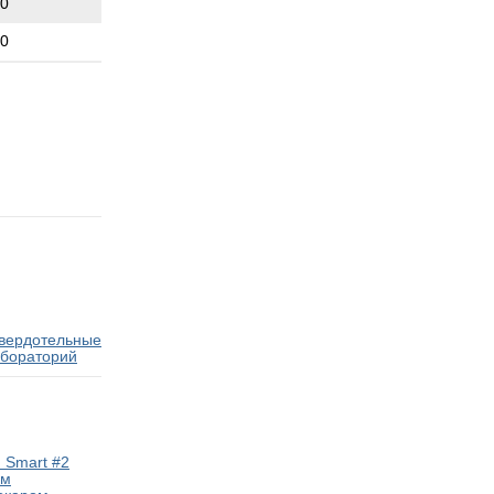
00
00
твердотельные
абораторий
 Smart #2
ам