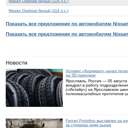
Nissan Qashqai белый (114 л.с.)
Nissan Qashqai белый (114 л.с.)
Показать все предложения по автомобилям Nissan
Показать все предложения по автомобилям Nissa
Новости
Холдинг «Кордиант» начал печ
на 3D-принтере
Ярославль, Россия — 05 августа
внедрил в работу подразделени
(«Интайр») на Ярославском шин
полномасштабных прототипов ши
Ferrari Portofino выставлен на 
за суперкар ниже рынка