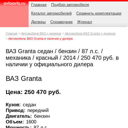
Навигация
Родительские
Главная
Подбор автомобиля
страницы
Каталог автомобилей
Сравнить комплектации
AvtoAvto.ru
Дилеры
Справочник
Журнал
Главная
Автомобили ВАЗ у дилеров
Автомобили ВАЗ Granta у дилеров
Автомобиль ВАЗ Granta в наличии у дилера
ВАЗ Granta седан / бензин / 87 л.с. /
механика / красный / 2014 / 250 470 руб. в
наличии у официального дилера
ВАЗ Granta
Цена: 250 470 руб.
Кузов:
седан
Привод:
передний
Двигатель:
бензин
Объем:
1600
Мощность:
87 л.с.