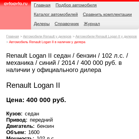
Навигация
Родительские
Главная
Подбор автомобиля
страницы
Каталог автомобилей
Сравнить комплектации
AvtoAvto.ru
Дилеры
Справочник
Журнал
Главная
Автомобили Renault у дилеров
Автомобили Renault Logan II у дилеров
Автомобиль Renault Logan II в наличии у дилера
Renault Logan II седан / бензин / 102 л.с. /
механика / синий / 2014 / 400 000 руб. в
наличии у официального дилера
Renault Logan II
Цена: 400 000 руб.
Кузов:
седан
Привод:
передний
Двигатель:
бензин
Объем:
1600
Мощность:
102 л.с.