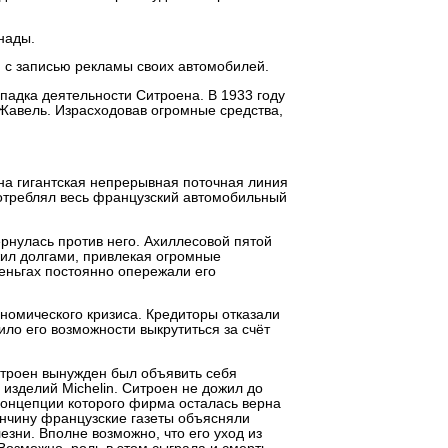
нады.
 с записью рекламы своих автомобилей.
падка деятельности Ситроена. В 1933 году
Жавель. Израсходовав огромные средства,
на гигантская непрерывная поточная линия
потреблял весь французский автомобильный
рнулась против него. Ахиллесовой пятой
жил долгами, привлекая огромные
деньгах постоянно опережали его
ономического кризиса. Кредиторы отказали
ло его возможности выкрутиться за счёт
итроен вынужден был объявить себя
изделий Michelin. Ситроен не дожил до
концепции которого фирма осталась верна
кончину французские газеты объясняли
зни. Вполне возможно, что его уход из