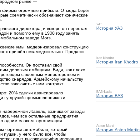
народном рынке —
ам фирмы огромные прибыли. Отсюда берёт
орые схематически обозначают конические
».
УАЗ
История УАЗ
рческого директора, и вскоре он перестал
дой и помогло ему в 1908 году занять
омобильном заводе Могs.
е свежие умы, модернизировал конструкцию
Успех пришёл незамедлительно. Продажи
Iran Khodro
История Iran Khodro
пособности. Он поставил свой
оим деловым амбициям. Видя, как плохо
ереговоры с военным министерством и
дство снарядов. Армейскому начальству
тво заключить с ним контракт.
ВАЗ-Lada
стро: 20% сделки авансировало
История ВАЗ
едит у друзей-промышленников и
ой набережной Жавель, возникают заводы
ядов, чем все остальные предприятия
го одним словом: организация.
Aston Martin
ам чертежи автомобиля, который
История Aston Martin
и пушки, у него было всё, чтобы
одство: опыт, высококвалифицированная