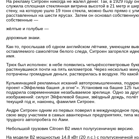
На рекламу Ситроен никогда не жалел денег. Так, в 1929 году 
служила сплошная стеклянная витрина высотой в 21 метр и шир
стену, на которую ушло 19 тонн стекла, можно было прямо с у
расставленных на шести ярусах. Затем он основал собственну
собственные —
жёлтые и голубые —
дорожные знаки.
Как-то, прослышав об одном английском лётчике, умеющем вы
оставляемого самолётом белого следа, Ситроен загорелся идее
имя.
Трюк был исполнен: в небе появились четырёхсотметровые бу
растянувшиеся почти на пять километров. Через несколько мину
потрачены громадные деньги, растворилась в воздухе. Но какой
Кульминацией рекламных исканий автопромышленника, подкре
проект «Эйфелева башня „в огне“». Установив на башне 125 т
подарила современникам незабываемое зрелище. Одно за друг
изображений: силуэт Эйфелевой башни, звёздный дождь, полёт к
текущий год и, наконец, фамилия Ситроен.
Андре Ситроен одним из первых поверил в международное пре
свою веру участием в самых авантюрных предприятиях, типа м
трудного автопробега по Азии.
Небольшой грузовик Citroen B2 имел полугусеничную версию.
На модели В2 мощностью 14,8 кВт (20 л.с.) с полугусеничной 