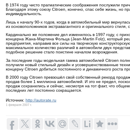
В 1974 году чисто прагматические соображения послужили прич
Благодаря этому союзу Citroen, конечно, спас себе жизнь, но п
индивидуальность.
Лишь к началу 90-х годов, когда в автомобильный мир вернулась
из основоположников экстравагантного и оригинального стиля, 
Кардинально же положение дел изменилось в 1997 году, с прих
концерна Жана-Мартина Фольца (Jean-Martin Folz), который р
предприятия, направив все силы на творческую конструкторскую
максимальное количество различий в автомобили двух предста
подобное решение стало поистине началом возрождения.
За последние годы модельная гамма автомобилей Citroen полн
получили новый стильный дизайн и усовершенствованные технич
концерну Citroen добиться постоянного и динамичного роста пр
В 2000 году Citroen превзошёл свой собственный рекорд прода
продав более 1 миллиона автомобилей. И это не предел, поск
продаж сохранились и сейчас, несмотря на тот факт, что обще
последних лет постоянно сокращается.
Источник:
http://autorate.ru
1 февраля 2007 г.