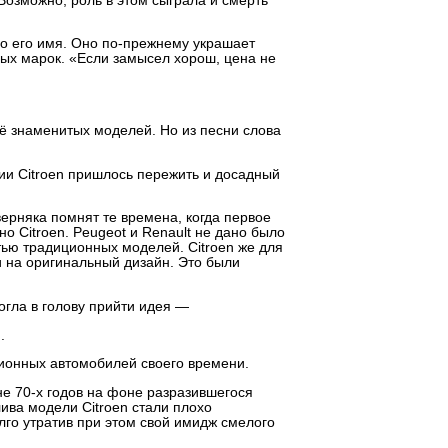
озможно, роль в этом сыграла и смерть
ило его имя. Оно по-прежнему украшает
ых марок. «Если замысел хорош, цена не
её знаменитых моделей. Но из песни слова
и Citroen пришлось пережить и досадный
рняка помнят те времена, когда первое
 Citroen. Peugeot и Renault не дано было
тью традиционных моделей. Citroen же для
и на оригинальный дизайн. Это были
огла в голову прийти идея —
.
ионных автомобилей своего времени.
не 70-х годов на фоне разразившегося
ива модели Citroen стали плохо
лго утратив при этом свой имидж смелого