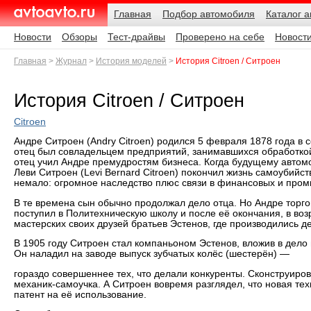
Навигация
Подразделы
Родительские
Дата:
Главная
Подбор автомобиля
Каталог 
страницы
AvtoAvto.ru
Новости
Обзоры
Тест-драйвы
Проверено на себе
Новост
Главная
Журнал
История моделей
История Citroen / Ситроен
История Citroen / Ситроен
Citroen
Андре Ситроен (Andry Citroen) родился 5 февраля 1878 года в
отец был совладельцем предприятий, занимавшихся обработко
отец учил Андре премудростям бизнеса. Когда будущему автом
Леви Ситроен (Levi Bernard Citroen) покончил жизнь самоубийс
немало: огромное наследство плюс связи в финансовых и про
В те времена сын обычно продолжал дело отца. Но Андре торгов
поступил в Политехническую школу и после её окончания, в возр
мастерских своих друзей братьев Эстенов, где производились д
В 1905 году Ситроен стал компаньоном Эстенов, вложив в дело 
Он наладил на заводе выпуск зубчатых колёс (шестерён) —
гораздо совершеннее тех, что делали конкуренты. Сконструиров
механик-самоучка. А Ситроен вовремя разглядел, что новая тех
патент на её использование.