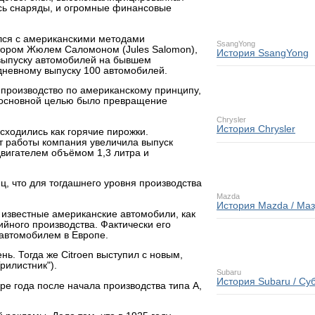
сь снаряды, и огромные финансовые
лся с американскими методами
SsangYong
уктором Жюлем Саломоном (Jules Salomon),
История SsangYong
 выпуску автомобилей на бывшем
дневному выпуску 100 автомобилей.
л производство по американскому принципу,
о основной целью было превращение
Chrysler
История Chrysler
сходились как горячие пирожки.
т работы компания увеличила выпуск
 двигателем объёмом 1,3 литра и
ц, что для тогдашнего уровня производства
Mazda
История Mazda / Ма
 известные американские автомобили, как
ийного производства. Фактически его
автомобилем в Европе.
нь. Тогда же Citroen выступил с новым,
рилистник").
Subaru
История Subaru / Су
ре года после начала производства типа А,