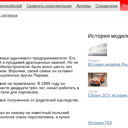
автомобилей
Сравнить комплектации
Дилеры
Справочник
Жу
и дилеров
История модел
 семье удачливого предпринимателя. Его
Peugeot
й и продажей драгоценных камней. Но не
История дизайна Peu
обилестроителю было всего шесть лет,
твом. Впрочем, своей семье он оставил
мышленных кругах Парижа.
ля не привлекала. В 1889 году он
асте двадцати трёх лет, начал работать в
Citroen
етали для паровозов.
Citroen 2CV: история
всё полученное от родителей наследство.
ал их никому не известный польский
нология очень перспективна, и купил
История ГАЗ