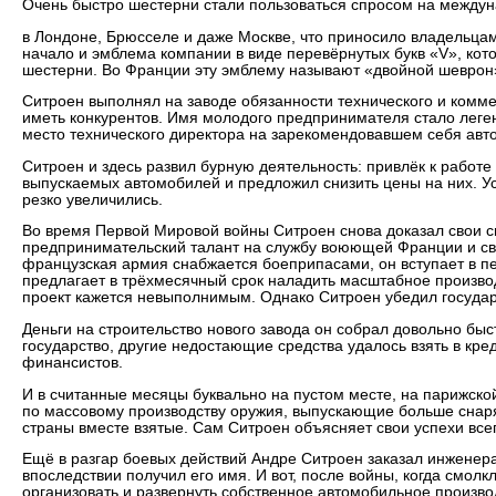
Очень быстро шестерни стали пользоваться спросом на между
в Лондоне, Брюсселе и даже Москве, что приносило владельц
начало и эмблема компании в виде перевёрнутых букв «V», кот
шестерни. Во Франции эту эмблему называют «двойной шеврон
Ситроен выполнял на заводе обязанности технического и комме
иметь конкурентов. Имя молодого предпринимателя стало леген
место технического директора на зарекомендовавшем себя авт
Ситроен и здесь развил бурную деятельность: привлёк к работ
выпускаемых автомобилей и предложил снизить цены на них. 
резко увеличились.
Во время Первой Мировой войны Ситроен снова доказал свои с
предпринимательский талант на службу воюющей Франции и св
французская армия снабжается боеприпасами, он вступает в п
предлагает в трёхмесячный срок наладить масштабное произво
проект кажется невыполнимым. Однако Ситроен убедил государс
Деньги на строительство нового завода он собрал довольно бы
государство, другие недостающие средства удалось взять в кр
финансистов.
И в считанные месяцы буквально на пустом месте, на парижск
по массовому производству оружия, выпускающие больше снар
страны вместе взятые. Сам Ситроен объясняет свои успехи все
Ещё в разгар боевых действий Андре Ситроен заказал инженер
впоследствии получил его имя. И вот, после войны, когда смолкл
организовать и развернуть собственное автомобильное произв