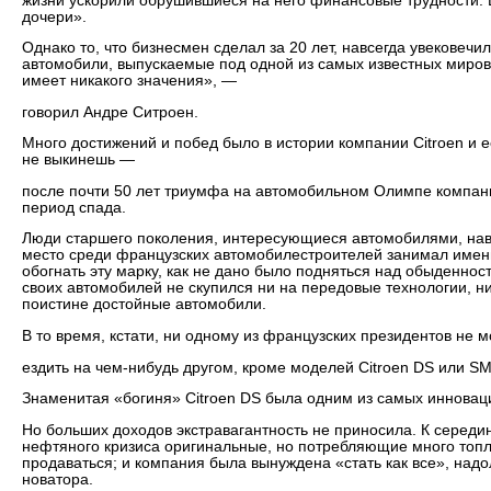
жизни ускорили обрушившиеся на него финансовые трудности. В
дочери».
Однако то, что бизнесмен сделал за 20 лет, навсегда увековеч
автомобили, выпускаемые под одной из самых известных миров
имеет никакого значения», —
говорил Андре Ситроен.
Много достижений и побед было в истории компании Citroen и 
не выкинешь —
после почти 50 лет триумфа на автомобильном Олимпе компани
период спада.
Люди старшего поколения, интересующиеся автомобилями, наве
место среди французских автомобилестроителей занимал именно
обогнать эту марку, как не дано было подняться над обыденнос
своих автомобилей не скупился ни на передовые технологии, н
поистине достойные автомобили.
В то время, кстати, ни одному из французских президентов не м
ездить на чем-нибудь другом, кроме моделей Citroen DS или SM
Знаменитая «богиня» Citroen DS была одним из самых инновац
Но больших доходов экстравагантность не приносила. К середи
нефтяного кризиса оригинальные, но потребляющие много топл
продаваться; и компания была вынуждена «стать как все», надо
новатора.