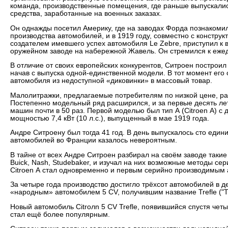
команда, производственные помещения, где раньше выпускали
средства, заработанные на военных заказах.
Он однажды посетил Америку, где на заводах Форда познакоми
производства автомобилей, и в 1919 году, совместно с констр
создателем имевшего успех автомобиля Le Zebre, приступил к
оружейном заводе на набережной Жавель. Он стремился к еже
В отличие от своих европейских конкурентов, Ситроен построи
начав с выпуска одной-единственной модели. В тот момент ег
автомобиля из недоступной «диковинки» в массовый товар.
Малолитражки, предлагаемые потребителям по низкой цене, ра
Постепенно модельный ряд расширился, и за первые десять ле
машин почти в 50 раз. Первой моделью был тип А (Citroen А) с
мощностью 7,4 кВт (10 л.с.), выпущенный в мае 1919 года.
Андре Ситроену был тогда 41 год. В день выпускалось сто едини
автомобилей во Франции казалось невероятным.
В тайне от всех Андре Ситроен разбирал на своём заводе такие
Buick, Nash, Studebaker, и изучал на них возможные методы сер
Citroen А стал одновременно и первым серийно производимым 
За четыре года производство достигло трёхсот автомобилей в де
«народным» автомобилем 5 СV, получившим название Trefle ("Т
Новый автомобиль Citroлn 5 CV Trefle, появившийся спустя четы
стал ещё более популярным.