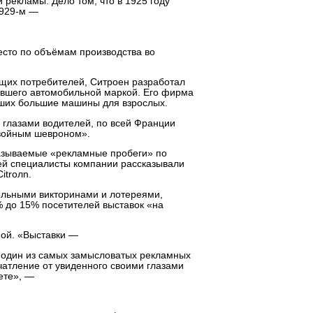
рекламы. Дело том, что в 1925 году
1929-м —
место по объёмам производства во
дущих потребителей, Ситроен разработал
авшего автомобильной маркой. Его фирма
вших большие машины для взрослых.
 глазами водителей, по всей Франции
двойным шевроном».
называемые «рекламные пробеги» по
ей специалисты компании рассказывали
itroлn.
ельными викторинами и лотереями,
% до 15% посетителей выставок «на
ой. «Выставки —
 один из самых замысловатых рекламных
чатление от увиденного своими глазами
зете», —