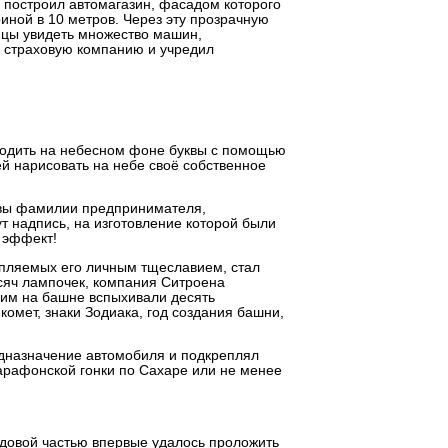
он построил автомагазин, фасадом которого
иной в 10 метров. Через эту прозрачную
лицы увидеть множество машин,
ю страховую компанию и учредил
водить на небесном фоне буквы с помощью
й нарисовать на небе своё собственное
квы фамилии предпринимателя,
т надпись, на изготовление которой были
 эффект!
пляемых его личным тщеславием, стал
ысяч лампочек, компания Ситроена
им на башне вспыхивали десять
омет, знаки Зодиака, год создания башни,
дназначение автомобиля и подкреплял
арафонской гонки по Сахаре или не менее
ходовой частью впервые удалось проложить