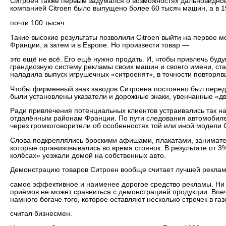
Ситроен также первым задумался о возможностях дальновидной 
компанией Citroen было выпущено более 60 тысяч машин, а в 
почти 100 тысяч.
Такие высокие результаты позволили Citroen выйти на первое 
Франции, а затем и в Европе. Но произвести товар —
это ещё не всё. Его ещё нужно продать. И, чтобы привлечь бу
грандиозную систему рекламы своих машин и своего имени, ст
наладила выпуск игрушечных «ситроенят», в точности повторя
Чтобы фирменный знак заводов Ситроена постоянно был перед
были установлены указатели и дорожные знаки, увенчанные «
Ради привлечения потенциальных клиентов устраивались так 
отдалённым районам Франции. По пути следования автомобил
через громкоговорители об особенностях той или иной модели C
Слова подкреплялись броскими афишами, плакатами, занимат
которые организовывались во время стоянок. В результате от 3
колёсах» уезжали домой на собственных авто.
Демонстрацию товаров Ситроен вообще считает лучшей реклам
самое эффективное и наименее дорогое средство рекламы. Ни
приёмов не может сравниться с демонстрацией продукции. Впе
намного богаче того, которое оставляют несколько строчек в га
считал бизнесмен.