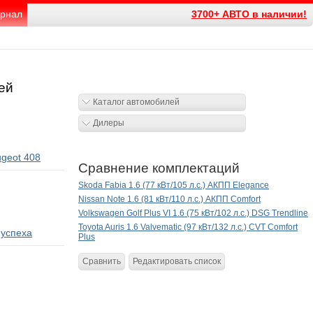
рнал
3700+ АВТО в наличии!
ей
Каталог автомобилей
Дилеры
geot 408
Сравнение комплектаций
Skoda Fabia 1.6 (77 кВт/105 л.с.) АКПП Elegance
Nissan Note 1.6 (81 кВт/110 л.с.) АКПП Comfort
Volkswagen Golf Plus VI 1.6 (75 кВт/102 л.с.) DSG Trendline
Toyota Auris 1.6 Valvematic (97 кВт/132 л.с.) CVT Comfort
 успеха
Plus
Сравнить
Редактировать список