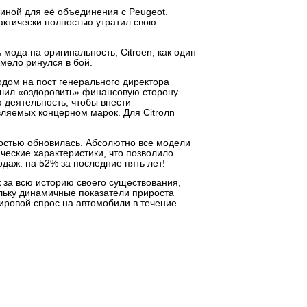
иной для её объединения с Peugeot.
рактически полностью утратил свою
 мода на оригинальность, Citroen, как один
смело ринулся в бой.
одом на пост генерального директора
ешил «оздоровить» финансовую сторону
 деятельность, чтобы внести
вляемых концерном марок. Для Citroлn
остью обновилась. Абсолютно все модели
еские характеристики, что позволило
одаж: на 52% за последние пять лет!
ж за всю историю своего существования,
ольку динамичные показатели прироста
мировой спрос на автомобили в течение