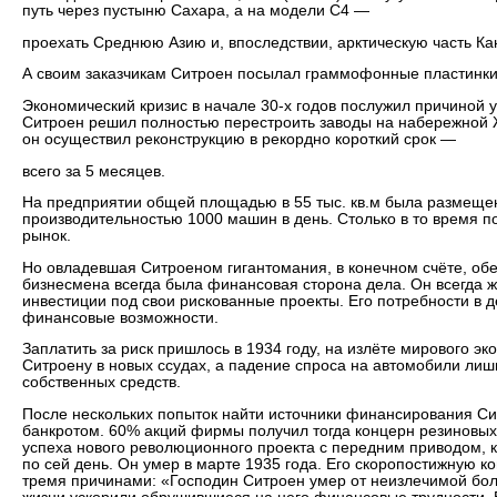
путь через пустыню Сахара, а на модели С4 —
проехать Среднюю Азию и, впоследствии, арктическую часть Ка
А своим заказчикам Ситроен посылал граммофонные пластинки
Экономический кризис в начале 30-х годов послужил причиной у
Ситроен решил полностью перестроить заводы на набережной 
он осуществил реконструкцию в рекордно короткий срок —
всего за 5 месяцев.
На предприятии общей площадью в 55 тыс. кв.м была размеще
производительностью 1000 машин в день. Столько в то время 
рынок.
Но овладевшая Ситроеном гигантомания, в конечном счёте, обе
бизнесмена всегда была финансовая сторона дела. Он всегда 
инвестиции под свои рискованные проекты. Его потребности в 
финансовые возможности.
Заплатить за риск пришлось в 1934 году, на излёте мирового эк
Ситроену в новых ссудах, а падение спроса на автомобили лиши
собственных средств.
После нескольких попыток найти источники финансирования С
банкротом. 60% акций фирмы получил тогда концерн резиновых 
успеха нового революционного проекта с передним приводом, 
по сей день. Он умер в марте 1935 года. Его скоропостижную 
тремя причинами: «Господин Ситроен умер от неизлечимой боле