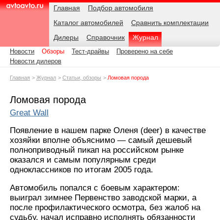
Навигация
Подразделы
Родительские
Дата:
Главная
Подбор автомобиля
страницы
Каталог автомобилей
Сравнить комплектации
AvtoAvto.ru
Дилеры
Справочник
Журнал
Новости
Обзоры
Тест-драйвы
Проверено на себе
Новости дилеров
Главная
Журнал
Статьи, обзоры
Ломовая порода
Ломовая порода
Great Wall
Появление в нашем парке Оленя (deer) в качестве
хозяйки вполне объяснимо — самый дешевый
полноприводный пикап на российском рынке
оказался и самым популярным среди
одноклассников по итогам 2005 года.
Автомобиль попался с боевым характером:
выиграл зимнее Первенство заводской марки, а
после профилактического осмотра, без жалоб на
судьбу, начал исправно исполнять обязанности