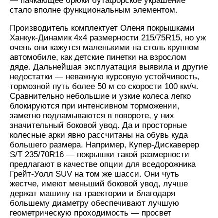
— пачкающее брюки бутафорское украшение
стало вполне функциональным элементом.
Производитель комплектует Оленя покрышками
Ханкук-Динамик 4х4 размерности 215/75R15, но уж
очень они кажутся маленькими на столь крупном
автомобиле, как детские пинетки на взрослом
дяде. Дальнейшая эксплуатация выявила и другие
недостатки — неважную курсовую устойчивость,
тормозной путь более 50 м со скорости 100 км/ч.
Сравнительно небольшие и узкие колеса легко
блокируются при интенсивном торможении,
заметно подламываются в повороте, у них
значительный боковой увод. Да и просторные
колесные арки явно рассчитаны на обувь куда
большего размера. Например, Купер-Дискаверер
S/T 235/70R16 — покрышки такой размерности
предлагают в качестве опции для вседорожника
Грейт-Уолл SUV на том же шасси. Они чуть
жестче, имеют меньший боковой увод, лучше
держат машину на траектории и благодаря
большему диаметру обеспечивают лучшую
геометрическую проходимость — просвет