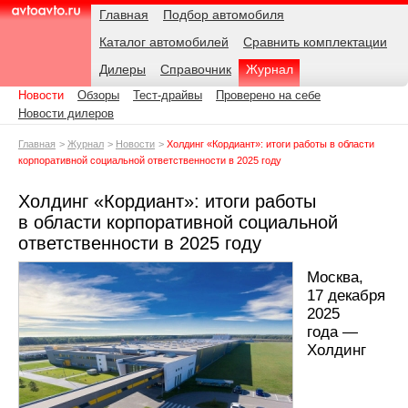
Навигация
Подразделы
Родительские
Дата:
Главная
Подбор автомобиля
страницы
Каталог автомобилей
Сравнить комплектации
AvtoAvto.ru
Дилеры
Справочник
Журнал
Новости
Обзоры
Тест-драйвы
Проверено на себе
Новости дилеров
Главная
Журнал
Новости
Холдинг «Кордиант»: итоги работы в области
корпоративной социальной ответственности в 2025 году
Холдинг «Кордиант»: итоги работы
в области корпоративной социальной
ответственности в 2025 году
Москва,
17 декабря
2025
года —
Холдинг