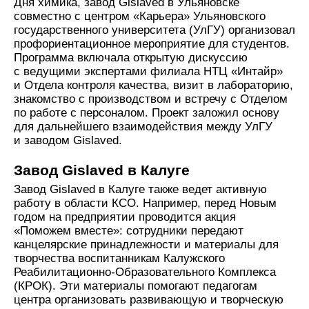
Дня химика, завод Gislaved в Ульяновске
совместно с центром «Карьера» Ульяновского
государственного университета (УлГУ) организовал
профориентационное мероприятие для студентов.
Программа включала открытую дискуссию
с ведущими экспертами филиала НТЦ «Интайр»
и Отдела контроля качества, визит в лабораторию,
знакомство с производством и встречу с Отделом
по работе с персоналом. Проект заложил основу
для дальнейшего взаимодействия между УлГУ
и заводом Gislaved.
Завод Gislaved в Калуге
Завод Gislaved в Калуге также ведет активную
работу в области КСО. Например, перед Новым
годом на предприятии проводится акция
«Поможем вместе»: сотрудники передают
канцелярские принадлежности и материалы для
творчества воспитанникам Калужского
Реабилитационно-Образовательного Комплекса
(КРОК). Эти материалы помогают педагогам
центра организовать развивающую и творческую