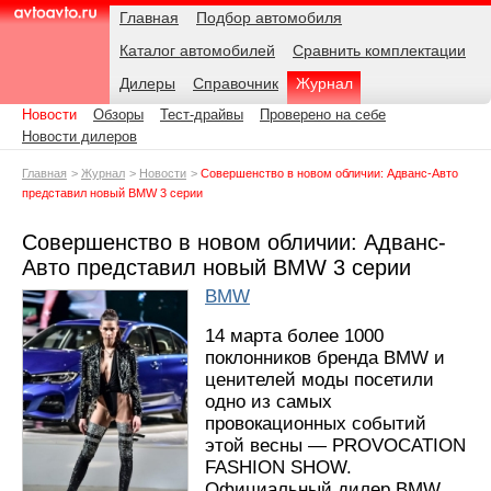
Навигация
Подразделы
Родительские
Дата:
Главная
Подбор автомобиля
страницы
Каталог автомобилей
Сравнить комплектации
AvtoAvto.ru
Дилеры
Справочник
Журнал
Новости
Обзоры
Тест-драйвы
Проверено на себе
Новости дилеров
Главная
Журнал
Новости
Совершенство в новом обличии: Адванс-Авто
представил новый BMW 3 серии
Совершенство в новом обличии: Адванс-
Авто представил новый BMW 3 серии
BMW
14 марта более 1000
поклонников бренда BMW и
ценителей моды посетили
одно из самых
провокационных событий
этой весны — PROVOCATION
FASHION SHOW.
Официальный дилер BMW