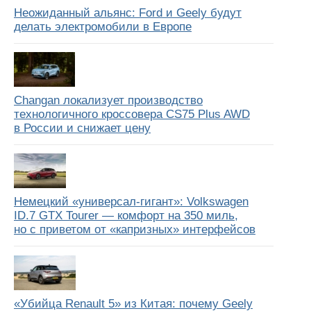
Неожиданный альянс: Ford и Geely будут
делать электромобили в Европе
Changan локализует производство
технологичного кроссовера CS75 Plus AWD
в России и снижает цену
Немецкий «универсал-гигант»: Volkswagen
ID.7 GTX Tourer — комфорт на 350 миль,
но с приветом от «капризных» интерфейсов
«Убийца Renault 5» из Китая: почему Geely