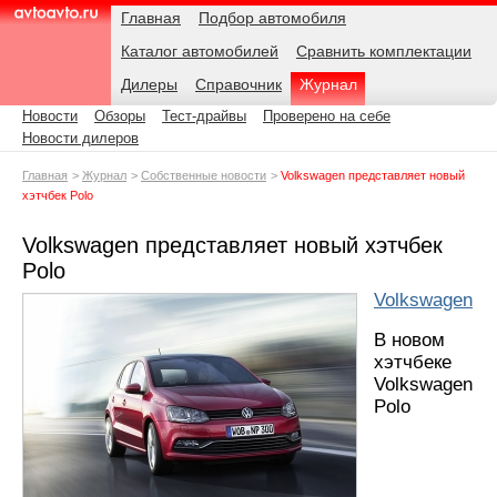
Навигация
Подразделы
Родительские
Дата:
Главная
Подбор автомобиля
страницы
Каталог автомобилей
Сравнить комплектации
AvtoAvto.ru
Дилеры
Справочник
Журнал
Новости
Обзоры
Тест-драйвы
Проверено на себе
Новости дилеров
Главная
Журнал
Собственные новости
Volkswagen представляет новый
хэтчбек Polo
Volkswagen представляет новый хэтчбек
Polo
Volkswagen
В новом
хэтчбеке
Volkswagen
Polo