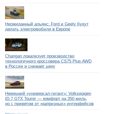
Неожиданный альянс: Ford и Geely будут
делать электромобили в Европе
Changan локализует производство
технологичного кроссовера CS75 Plus AWD
в России и снижает цену
Немецкий «универсал-гигант»: Volkswagen
ID.7 GTX Tourer — комфорт на 350 миль,
но с приветом от «капризных» интерфейсов