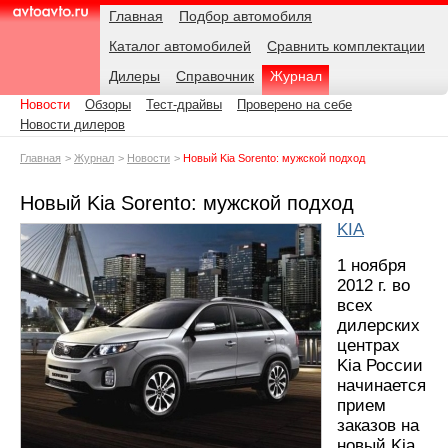
Навигация
Подразделы
Родительские
Дата:
Главная
Подбор автомобиля
страницы
Каталог автомобилей
Сравнить комплектации
AvtoAvto.ru
Дилеры
Справочник
Журнал
Новости
Обзоры
Тест-драйвы
Проверено на себе
Новости дилеров
Главная
Журнал
Новости
Новый Kia Sorento: мужской подход
Новый Kia Sorento: мужской подход
KIA
1 ноября
2012 г. во
всех
дилерских
центрах
Kia России
начинается
прием
заказов на
новый Kia