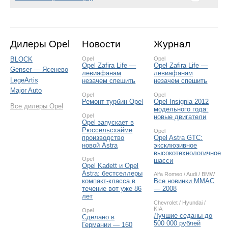
Дилеры Opel
Новости
Журнал
BLOCK
Opel
Opel
Opel Zafira Life —
Opel Zafira Life —
Genser — Ясенево
левиафанам
левиафанам
LegeArtis
незачем спешить
незачем спешить
Major Auto
Opel
Opel
Ремонт турбин Opel
Opel Insignia 2012
Все дилеры Opel
модельного года:
Opel
новые двигатели
Opel запускает в
Рюссельсхайме
Opel
производство
Opel Astra GTC:
новой Astra
эксклюзивное
высокотехнологичное
Opel
шасси
Opel Kadett и Opel
Astra: бестселлеры
Alfa Romeo
/
Audi
/
BMW
компакт-класса в
Все новинки ММАС
течение вот уже 86
— 2008
лет
Chevrolet
/
Hyundai
/
KIA
Opel
Лучшие седаны до
Сделано в
500 000 рублей
Германии — 160