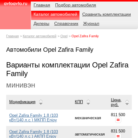
Навигация
Родительские
Главная
Подбор автомобиля
страницы
Каталог автомобилей
Сравнить комплектации
AvtoAvto.ru
Дилеры
Справочник
Журнал
Главная
Каталог автомобилей
Opel
Opel Zafira Family
Автомобили Opel Zafira Family
Варианты комплектации Opel Zafira
Family
минивэн
Цена,
Модификация
КПП
руб.
811 500
Opel Zafira Family 1.8 (103
механическая
кВт/140 л.с.) МКПП Enjoy
831 500
Opel Zafira Family 1.8 (103
автоматическая
кВт/140 л.с.) АКПП Enjoy