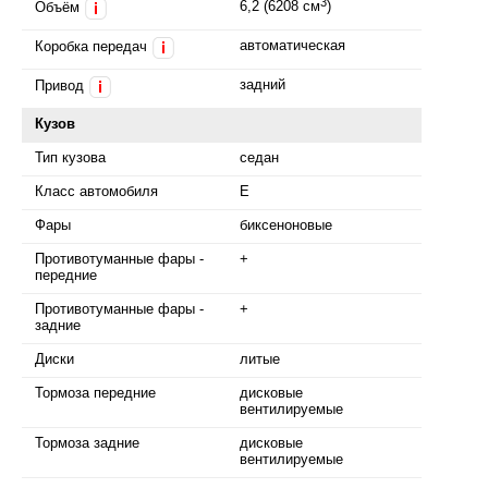
3
6,2 (6208 см
)
Объём
i
автоматическая
Коробка передач
i
задний
Привод
i
Кузов
Тип кузова
седан
Класс автомобиля
E
Фары
биксеноновые
Противотуманные фары -
+
передние
Противотуманные фары -
+
задние
Диски
литые
Тормоза передние
дисковые
вентилируемые
Тормоза задние
дисковые
вентилируемые