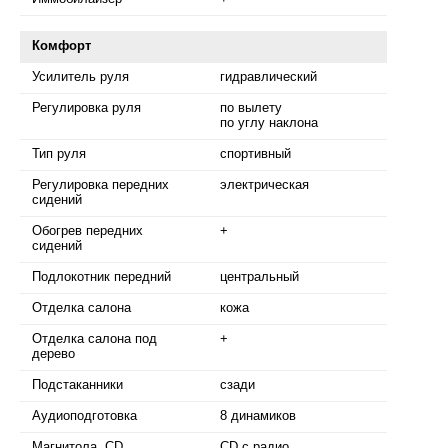
Комфорт
Усилитель руля
гидравлический
Регулировка руля
по вылету
по углу наклона
Тип руля
спортивный
Регулировка передних
электрическая
сидений
Обогрев передних
+
сидений
Подлокотник передний
центральный
Отделка салона
кожа
Отделка салона под
+
дерево
Подстаканники
сзади
Аудиоподготовка
8 динамиков
Магнитола, CD
CD с радио