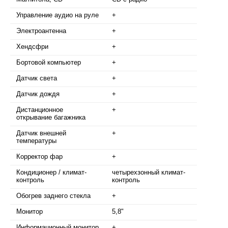
Управление аудио на руле
+
Электроантенна
+
Хендсфри
+
Бортовой компьютер
+
Датчик света
+
Датчик дождя
+
Дистанционное
+
открывание багажника
Датчик внешней
+
температуры
Корректор фар
+
Кондиционер / климат-
четырехзонный климат-
контроль
контроль
Обогрев заднего стекла
+
Монитор
5,8"
Информационный монитор
+