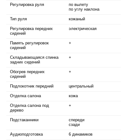
Регулировка руля
по вылету
по углу наклона
Тип руля
кожаный
Регулировка передних
электрическая
сидений
Память регулировок
+
сидений
Складывающаяся спинка
+
задних сидений
Обогрев передних
+
сидений
Подлокотник передний
центральный
Отделка салона
кожа
Отделка салона под
+
дерево
Подстаканники
спереди
сзади
Аудиоподготовка
6 динамиков