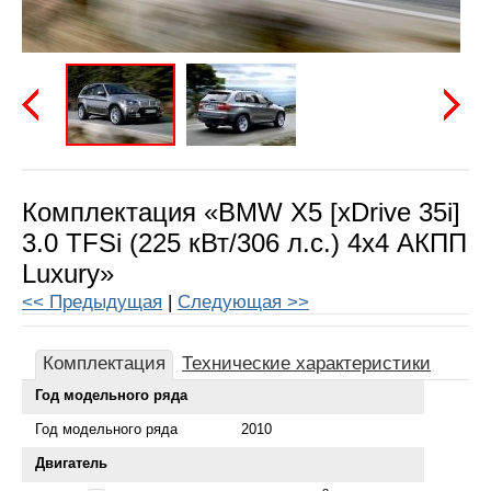
Предыдущая
Следу
Комплектация «BMW X5 [xDrive 35i]
3.0 TFSi (225 кВт/306 л.с.) 4x4 АКПП
Luxury»
<< Предыдущая
|
Следующая >>
Комплектация
Технические характеристики
Год модельного ряда
Год модельного ряда
2010
Двигатель