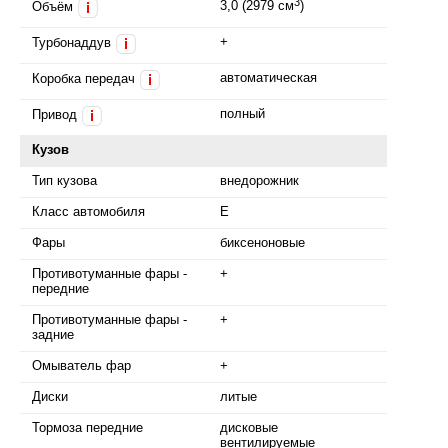
3
3,0 (2979 см
)
Объём
i
+
Турбонаддув
i
автоматическая
Коробка передач
i
полный
Привод
i
Кузов
Тип кузова
внедорожник
Класс автомобиля
E
Фары
биксеноновые
Противотуманные фары -
+
передние
Противотуманные фары -
+
задние
Омыватель фар
+
Диски
литые
Тормоза передние
дисковые
вентилируемые