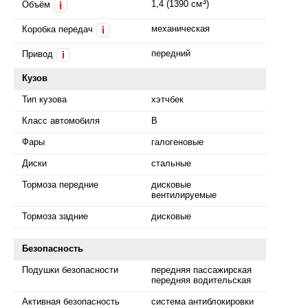
3
1,4 (1390 см
)
Объём
i
механическая
Коробка передач
i
передний
Привод
i
Кузов
Тип кузова
хэтчбек
Класс автомобиля
B
Фары
галогеновые
Диски
стальные
Тормоза передние
дисковые
вентилируемые
Тормоза задние
дисковые
Безопасность
Подушки безопасности
передняя пассажирская
передняя водительская
Активная безопасность
система антиблокировки