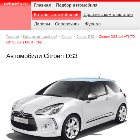
Навигация
Родительские
Примечания
Главная
Подбор автомобиля
страницы
Каталог автомобилей
Сравнить комплектации
AvtoAvto.ru
Дилеры
Справочник
Журнал
Главная
Каталог автомобилей
Citroen
Citroen DS3
Citroen DS3 1.4 VTi (70
кВт/95 л.с.) МКПП Chic
Автомобили Citroen DS3