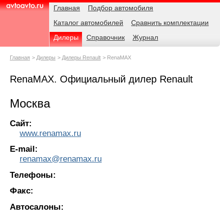
Навигация
Родительские
Главная
Подбор автомобиля
страницы
Каталог автомобилей
Сравнить комплектации
AvtoAvto.ru
Дилеры
Справочник
Журнал
Главная
Дилеры
Дилеры Renault
RenaMAX
RenaMAX. Официальный дилер Renault
Москва
Сайт:
www.renamax.ru
E-mail:
renamax@renamax.ru
Телефоны:
Факс:
Автосалоны: