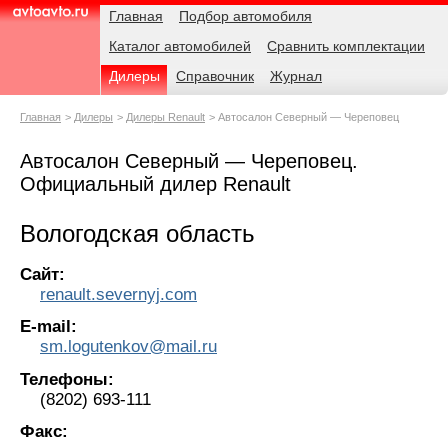
Навигация
Родительские
Главная
Подбор автомобиля
страницы
Каталог автомобилей
Сравнить комплектации
AvtoAvto.ru
Дилеры
Справочник
Журнал
Главная
Дилеры
Дилеры Renault
Автосалон Северный — Череповец
Автосалон Северный — Череповец.
Официальный дилер Renault
Вологодская область
Сайт:
renault.severnyj.com
E-mail:
sm.logutenkov@mail.ru
Телефоны:
(8202) 693-111
Факс: