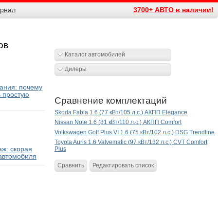
рнал
3700+ АВТО в наличии!
ов
Каталог автомобилей
Дилеры
ания: почему
ь простую
Сравнение комплектаций
Skoda Fabia 1.6 (77 кВт/105 л.с.) АКПП Elegance
Nissan Note 1.6 (81 кВт/110 л.с.) АКПП Comfort
Volkswagen Golf Plus VI 1.6 (75 кВт/102 л.с.) DSG Trendline
Toyota Auris 1.6 Valvematic (97 кВт/132 л.с.) CVT Comfort
ж: скорая
Plus
автомобиля
Сравнить
Редактировать список