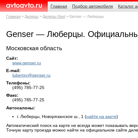
Навигация
Родительские
Главная
Подбор автомобиля
Каталог 
страницы
AvtoAvto.ru
Главная
Дилеры
Дилеры Opel
Genser — Люберцы
Genser — Люберцы. Официальны
Московская область
Сайт:
www.genser.ru
E-mail:
lubertsy@genser.ru
Телефоны:
(495) 785-77-25
Факс:
(495) 785-77-25
Автосалоны:
г. Люберцы, Новорязанское ш., 1 (
найти на карте
)
Автоматический поиск на карте не всегда может показывать вер
Точную карту проезда можно найти на официальном сайте диле