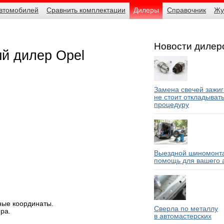
автомобилей
Сравнить комплектации
Дилеры
Справочник
Жу
Новости дилер
й дилер Opel
Замена свечей зажиг
не стоит откладыват
процедуру
Выездной шиномонта
помощь для вашего 
ные координаты.
Сверла по металлу
ра.
в автомастерских