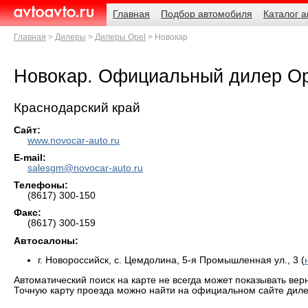
Навигация
Родительские
Главная
Подбор автомобиля
Каталог 
страницы
AvtoAvto.ru
Главная
Дилеры
Дилеры Opel
Новокар
Новокар. Официальный дилер Op
Краснодарский край
Сайт:
www.novocar-auto.ru
E-mail:
salesgm@novocar-auto.ru
Телефоны:
(8617) 300-150
Факс:
(8617) 300-159
Автосалоны:
г. Новороссийск, с. Цемдолина, 5-я Промышленная ул., 3 (
Автоматический поиск на карте не всегда может показывать вер
Точную карту проезда можно найти на официальном сайте диле