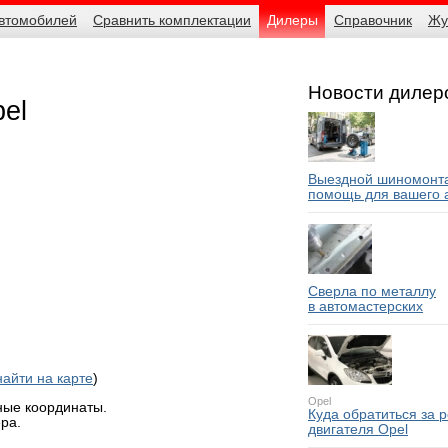
автомобилей
Сравнить комплектации
Дилеры
Справочник
Жу
Новости дилер
el
Выездной шиномонта
помощь для вашего 
Сверла по металлу
в автомастерских
найти на карте
)
Opel
ные координаты.
Куда обратиться за 
ра.
двигателя Opel