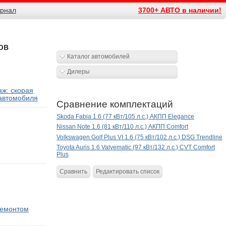
рнал
3700+ АВТО в наличии!
ов
Каталог автомобилей
Дилеры
ж: скорая
автомобиля
Сравнение комплектаций
Skoda Fabia 1.6 (77 кВт/105 л.с.) АКПП Elegance
Nissan Note 1.6 (81 кВт/110 л.с.) АКПП Comfort
Volkswagen Golf Plus VI 1.6 (75 кВт/102 л.с.) DSG Trendline
Toyota Auris 1.6 Valvematic (97 кВт/132 л.с.) CVT Comfort
Plus
Сравнить
Редактировать список
ремонтом