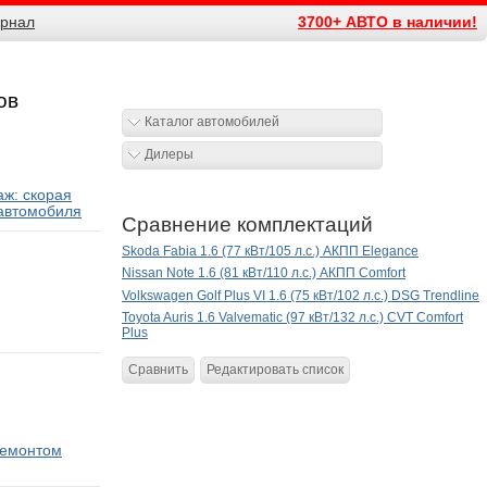
рнал
3700+ АВТО в наличии!
ов
Каталог автомобилей
Дилеры
ж: скорая
автомобиля
Сравнение комплектаций
Skoda Fabia 1.6 (77 кВт/105 л.с.) АКПП Elegance
Nissan Note 1.6 (81 кВт/110 л.с.) АКПП Comfort
Volkswagen Golf Plus VI 1.6 (75 кВт/102 л.с.) DSG Trendline
Toyota Auris 1.6 Valvematic (97 кВт/132 л.с.) CVT Comfort
Plus
Сравнить
Редактировать список
ремонтом