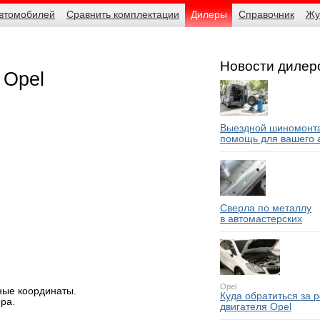
автомобилей
Сравнить комплектации
Дилеры
Справочник
Жу
Новости дилер
 Opel
Выездной шиномонта
помощь для вашего 
Сверла по металлу
в автомастерских
Opel
ные координаты.
Куда обратиться за 
ра.
двигателя Opel