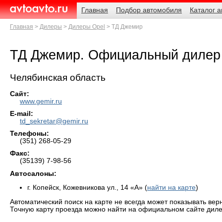
Навигация
Родительские
Главная
Подбор автомобиля
Каталог 
страницы
AvtoAvto.ru
Главная
Дилеры
Дилеры Opel
ТД Джемир
ТД Джемир. Официальный дилер
Челябинская область
Сайт:
www.gemir.ru
E-mail:
td_sekretar@gemir.ru
Телефоны:
(351) 268-05-29
Факс:
(35139) 7-98-56
Автосалоны:
г. Копейск, Кожевникова ул., 14 «А» (
найти на карте
)
Автоматический поиск на карте не всегда может показывать вер
Точную карту проезда можно найти на официальном сайте диле