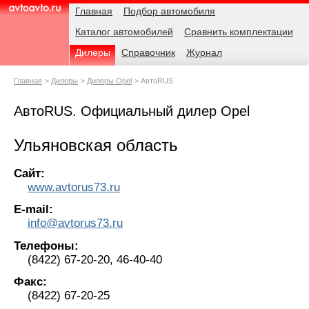
Навигация
Родительские
Главная
Подбор автомобиля
страницы
Каталог автомобилей
Сравнить комплектации
AvtoAvto.ru
Дилеры
Справочник
Журнал
Главная
Дилеры
Дилеры Opel
АвтоRUS
АвтоRUS. Официальный дилер Opel
Ульяновская область
Сайт:
www.avtorus73.ru
E-mail:
info@avtorus73.ru
Телефоны:
(8422) 67-20-20, 46-40-40
Факс:
(8422) 67-20-25