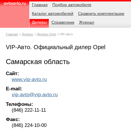
Навигация
Родительские
Главная
Подбор автомобиля
страницы
Каталог автомобилей
Сравнить комплектации
AvtoAvto.ru
Дилеры
Справочник
Журнал
Главная
Дилеры
Дилеры Opel
VIP-Авто
VIP-Авто. Официальный дилер Opel
Самарская область
Сайт:
www.vip-avto.ru
E-mail:
vip-avto@vip-avto.ru
Телефоны:
(846) 222-11-11
Факс:
(846) 224-10-00